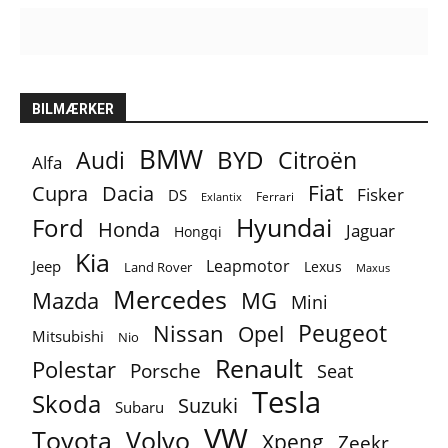
BILMÆRKER
BMW
BYD
Audi
Citroën
Alfa
Fiat
Cupra
Dacia
Fisker
DS
Ferrari
Exlantix
Ford
Hyundai
Honda
Jaguar
Hongqi
Kia
Leapmotor
Jeep
Lexus
Land Rover
Maxus
Mercedes
MG
Mazda
Mini
Peugeot
Nissan
Opel
Mitsubishi
Nio
Renault
Polestar
Porsche
Seat
Tesla
Skoda
Suzuki
Subaru
VW
Toyota
Volvo
Xpeng
Zeekr