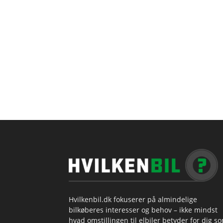
Hvilkenbil.dk fokuserer på almindelige
bilkøberes interesser og behov – ikke mindst
hvad omstillingen til elbiler betyder for dig s