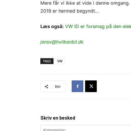
Mere får vi ikke at vide i denne omgang. 
2019 er hermed begyndt…
Læs også:
VW ID er forsmag på den elek
jensv@hvilkenbil.dk
TAGS
VW
Del
Skriv en besked