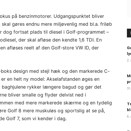
fokus på benzinmotorer. Udgangspunktet bliver
 skal gøres endnu mere miljøvenlig med bl.a. friløb
er dog fortsat plads til diesel i Golf-programmet –
rbodiesel, der skal afløse den kendte 1,6 TDI. En
den afløses reelt af den Golf-store VW ID, der
Gu
ly
2.
to-boks design med stejl hæk og den markerede C-
Mi
8 er en helt ny model: Akselafstanden øges en
pr
e, baghjulene rykker længere bagud og gør det
31
e bliver smalle og flyder delvist ned i
 Sammen med mere markerede skærme og en tydelig
Tr
øre Golf 8 mere muskuløs og sportslig at se på,
bl
6.
Golf 7, som vi kender i dag.