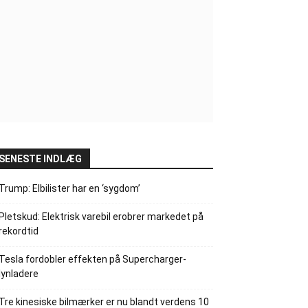
SENESTE INDLÆG
Trump: Elbilister har en ‘sygdom’
Pletskud: Elektrisk varebil erobrer markedet på
rekordtid
Tesla fordobler effekten på Supercharger-
lynladere
Tre kinesiske bilmærker er nu blandt verdens 10