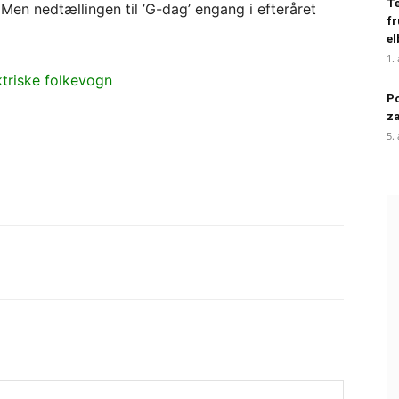
Te
Men nedtællingen til ’G-dag’ engang i efteråret
fr
el
1.
triske folkevogn
Po
za
5.