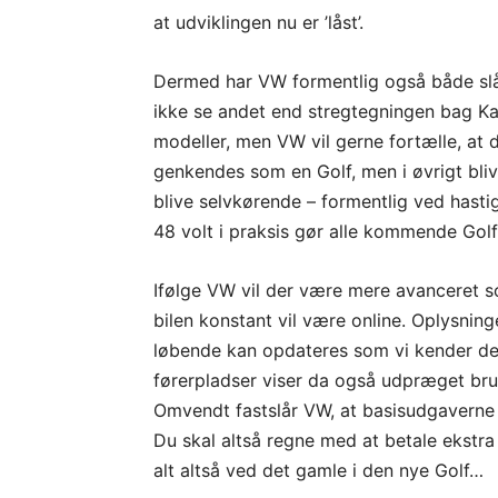
at udviklingen nu er ’låst’.
Dermed har VW formentlig også både slåe
ikke se andet end stregtegningen bag Kar
modeller, men VW vil gerne fortælle, at
genkendes som en Golf, men i øvrigt bliv
blive selvkørende – formentlig ved hast
48 volt i praksis gør alle kommende Golf
Ifølge VW vil der være mere avanceret so
bilen konstant vil være online. Oplysning
løbende kan opdateres som vi kender det 
førerpladser viser da også udpræget br
Omvendt fastslår VW, at basisudgaverne f
Du skal altså regne med at betale ekstra
alt altså ved det gamle i den nye Golf…