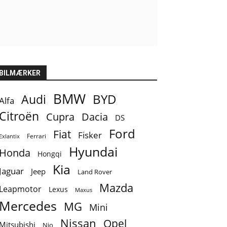
BILMÆRKER
BMW
BYD
Audi
Alfa
Citroën
Cupra
Dacia
DS
Ford
Fiat
Fisker
Ferrari
Exlantix
Hyundai
Honda
Hongqi
Kia
Jaguar
Jeep
Land Rover
Mazda
Leapmotor
Lexus
Maxus
Mercedes
MG
Mini
Nissan
Opel
Mitsubishi
Nio