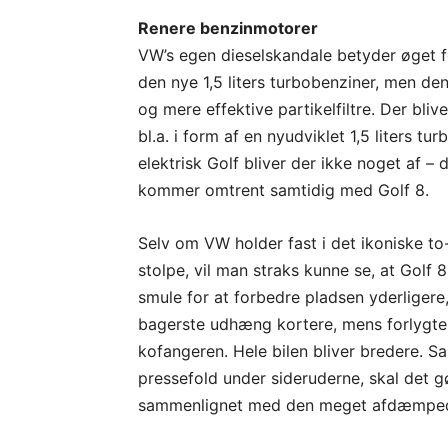
Renere benzinmotorer
VW’s egen dieselskandale betyder øget 
den nye 1,5 liters turbobenziner, men den
og mere effektive partikelfiltre. Der bliv
bl.a. i form af en nyudviklet 1,5 liters tu
elektrisk Golf bliver der ikke noget af – 
kommer omtrent samtidig med Golf 8.
Selv om VW holder fast i det ikoniske 
stolpe, vil man straks kunne se, at Golf 
smule for at forbedre pladsen yderliger
bagerste udhæng kortere, mens forlygtern
kofangeren. Hele bilen bliver bredere.
pressefold under sideruderne, skal det g
sammenlignet med den meget afdæmpede 