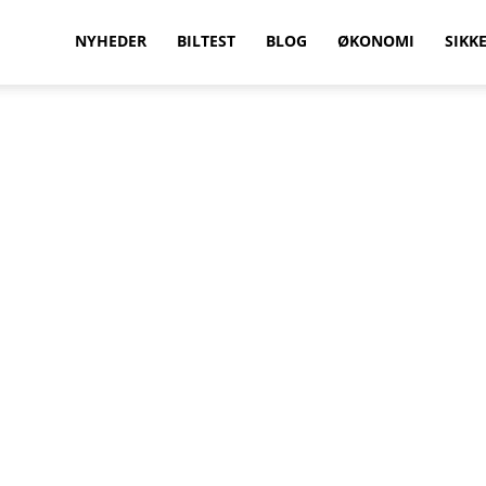
vilkenbil.dk
NYHEDER
BILTEST
BLOG
ØKONOMI
SIKK