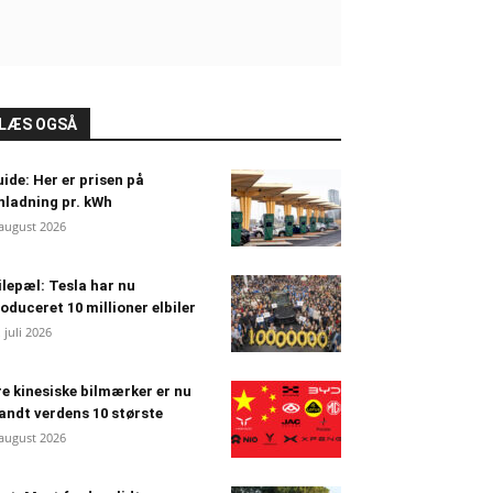
LÆS OGSÅ
ide: Her er prisen på
nladning pr. kWh
 august 2026
lepæl: Tesla har nu
oduceret 10 millioner elbiler
. juli 2026
e kinesiske bilmærker er nu
andt verdens 10 største
 august 2026