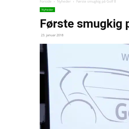
Forside
Nyheder
Første smugkig på Golf 8
Nyheder
Første smugkig p
23. januar 2018