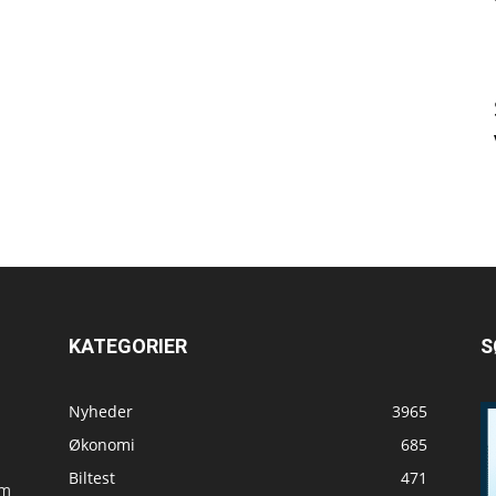
KATEGORIER
S
Nyheder
3965
Økonomi
685
Biltest
471
om