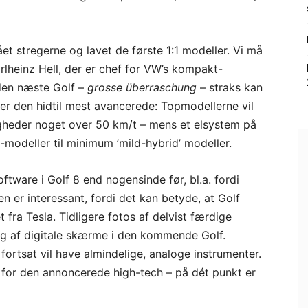
t stregerne og lavet de første 1:1 modeller. Vi må
lheinz Hell, der er chef for VW’s kompakt-
 den næste Golf –
grosse überraschung
– straks kan
er den hidtil mest avancerede: Topmodellerne vil
igheder noget over 50 km/t – mens et elsystem på
-modeller til minimum ’mild-hybrid’ modeller.
ftware i Golf 8 end nogensinde før, bl.a. fordi
en er interessant, fordi det kan betyde, at Golf
fra Tesla. Tidligere fotos af delvist færdige
ug af digitale skærme i den kommende Golf.
ortsat vil have almindelige, analoge instrumenter.
 for den annoncerede high-tech – på dét punkt er