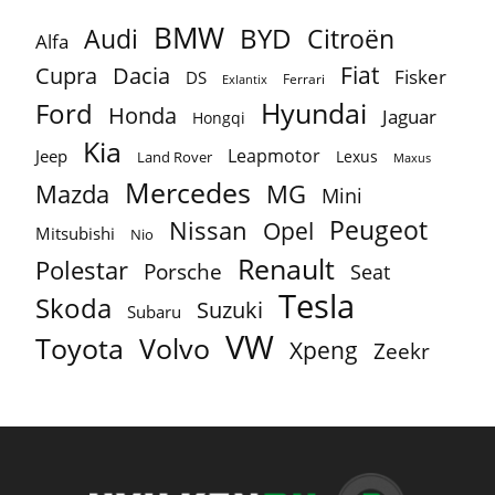
BMW
BYD
Audi
Citroën
Alfa
Fiat
Cupra
Dacia
Fisker
DS
Ferrari
Exlantix
Ford
Hyundai
Honda
Jaguar
Hongqi
Kia
Leapmotor
Jeep
Lexus
Land Rover
Maxus
Mercedes
MG
Mazda
Mini
Peugeot
Nissan
Opel
Mitsubishi
Nio
Renault
Polestar
Porsche
Seat
Tesla
Skoda
Suzuki
Subaru
VW
Toyota
Volvo
Xpeng
Zeekr