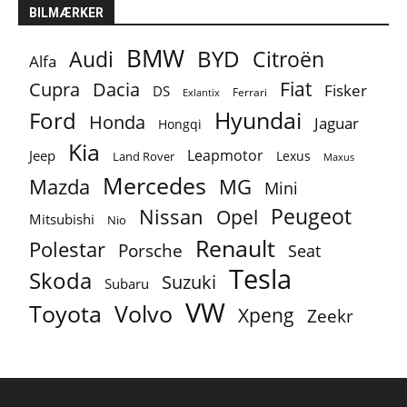
BILMÆRKER
BMW
BYD
Audi
Citroën
Alfa
Fiat
Cupra
Dacia
Fisker
DS
Ferrari
Exlantix
Ford
Hyundai
Honda
Jaguar
Hongqi
Kia
Leapmotor
Jeep
Lexus
Land Rover
Maxus
Mercedes
MG
Mazda
Mini
Peugeot
Nissan
Opel
Mitsubishi
Nio
Renault
Polestar
Porsche
Seat
Tesla
Skoda
Suzuki
Subaru
VW
Toyota
Volvo
Xpeng
Zeekr