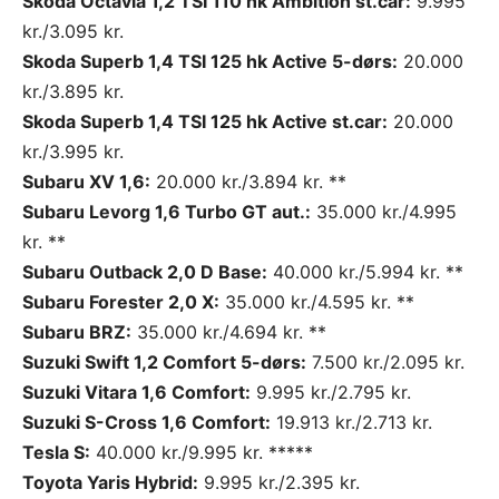
Skoda Octavia 1,2 TSI 110 hk Ambition st.car:
9.995
kr./3.095 kr.
Skoda Superb 1,4 TSI 125 hk Active 5-dørs:
20.000
kr./3.895 kr.
Skoda Superb 1,4 TSI 125 hk Active st.car:
20.000
kr./3.995 kr.
Subaru XV 1,6:
20.000 kr./3.894 kr. **
Subaru Levorg 1,6 Turbo GT aut.:
35.000 kr./4.995
kr. **
Subaru Outback 2,0 D Base:
40.000 kr./5.994 kr. **
Subaru Forester 2,0 X:
35.000 kr./4.595 kr. **
Subaru BRZ:
35.000 kr./4.694 kr. **
Suzuki Swift 1,2 Comfort 5-dørs:
7.500 kr./2.095 kr.
Suzuki Vitara 1,6 Comfort:
9.995 kr./2.795 kr.
Suzuki S-Cross 1,6 Comfort:
19.913 kr./2.713 kr.
Tesla S:
40.000 kr./9.995 kr. *****
Toyota Yaris Hybrid:
9.995 kr./2.395 kr.