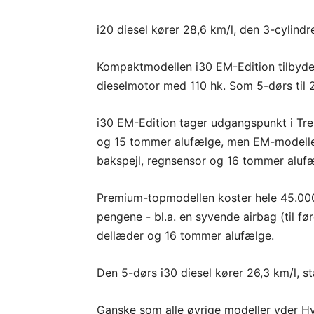
i20 diesel kører 28,6 km/l, den 3-cylind
Kompaktmodellen i30 EM-Edition tilbyde
dieselmotor med 110 hk. Som 5-dørs til 25
i30 EM-Edition tager udgangspunkt i Tre
og 15 tommer alufælge, men EM-modelle
bakspejl, regnsensor og 16 tommer aluf
Premium-topmodellen koster hele 45.000
pengene - bl.a. en syvende airbag (til f
dellæder og 16 tommer alufælge.
Den 5-dørs i30 diesel kører 26,3 km/l, st
Ganske som alle øvrige modeller yder H