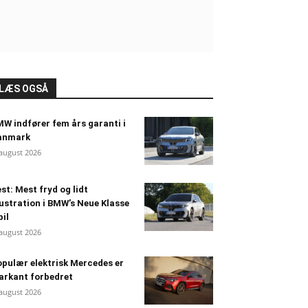
LÆS OGSÅ
W indfører fem års garanti i
anmark
 august 2026
st: Mest fryd og lidt
ustration i BMW’s Neue Klasse
bil
 august 2026
pulær elektrisk Mercedes er
arkant forbedret
 august 2026