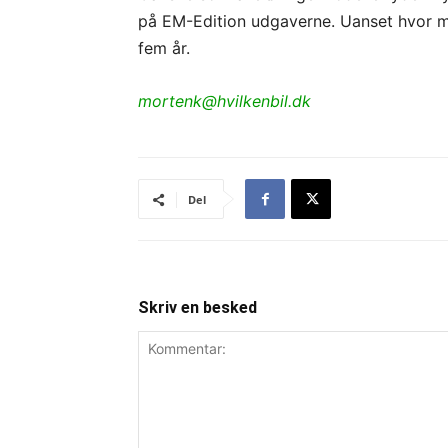
på EM-Edition udgaverne. Uanset hvor ma
fem år.
mortenk@hvilkenbil.dk
Del
Skriv en besked