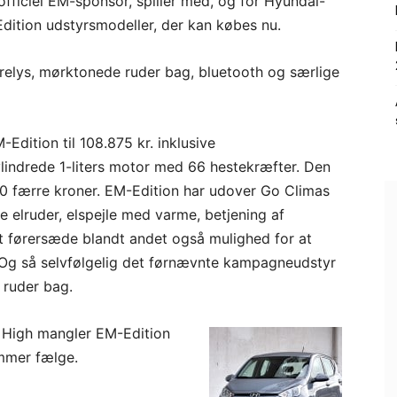
fficiel EM-sponsor, spiller med, og for Hyundai-
dition udstyrsmodeller, der kan købes nu.
ørelys, mørktonede ruder bag, bluetooth og særlige
Edition til 108.875 kr. inklusive
indrede 1-liters motor med 66 hestekræfter. Den
00 færre kroner. EM-Edition har udover Go Climas
re elruder, elspejle med varme, betjening af
rt førersæde blandt andet også mulighed for at
. Og så selvfølgelig det førnævnte kampagneudstyr
 ruder bag.
o High mangler EM-Edition
ommer fælge.