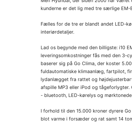
Men Hyundai, der siden 2000 har været o
kunderne er det lig med tre særlige EM-E
Fælles for de tre er blandt andet LED-k
interiørdetaljer.
Lad os begynde med den billigste: i10 EM-
leveringsomkostninger fås med den 3-cyl
baserer sig på Go Clima, der koster 5.0
fuldautomatiske klimaanlæg, fartpilot, fi
lydanlægget fra rattet og højdejusterba
afspille MP3 eller iPod og tågeforlygter
- bluetooth, LED-kørelys og mørktonede
I forhold til den 15.000 kroner dyrere G
blot varme i forsæder og rat samt 14 t