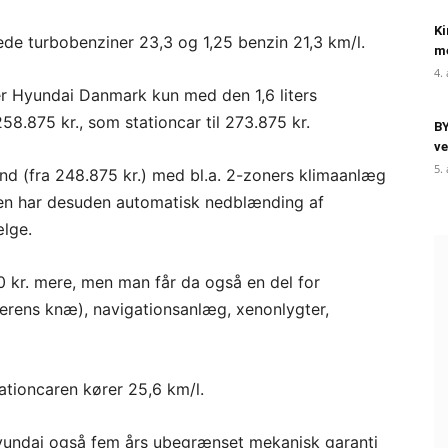
Ki
rede turbobenziner 23,3 og 1,25 benzin 21,3 km/l.
me
4.
r Hyundai Danmark kun med den 1,6 liters
8.875 kr., som stationcar til 273.875 kr.
BY
ve
5.
nd (fra 248.875 kr.) med bl.a. 2-zoners klimaanlæg
n har desuden automatisk nedblænding af
ælge.
 kr. mere, men man får da også en del for
ørerens knæ), navigationsanlæg, xenonlygter,
ationcaren kører 25,6 km/l.
yundai også fem års ubegrænset mekanisk garanti