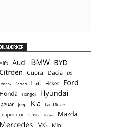
BILMÆRKER
BMW
BYD
Audi
Alfa
Citroën
Cupra
Dacia
DS
Ford
Fiat
Fisker
Ferrari
Exlantix
Hyundai
Honda
Hongqi
Kia
Jaguar
Jeep
Land Rover
Mazda
Leapmotor
Lexus
Maxus
Mercedes
MG
Mini