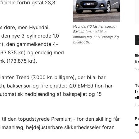
ficielle forbrugstal 23,3
em døre, men Hyundai
Hyundai i10 fås i en særlig
EM edition med bl.a.
: den nye 3-cylindrede 1,0
klimaanlæg, LED-kørelys og
bluetooth.
r.), den gammelkendte 4-
163.875 kr.) og endelig med
BM
hk (173.875 kr.).
D
3.
nten Trend (7.000 kr. billigere), der bl.a. har
th, baksensor og fire elruder. i20 EM-Edition har
Te
fr
, automatisk nedblænding af bakspejlet og 15
el
1.
 til den topudstyrede Premium - for den skilling får
Po
m
imaanlæg, højdejusterbare sikkerhedsseler foran
3.