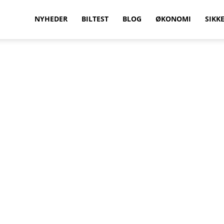
vilkenbil.dk
NYHEDER
BILTEST
BLOG
ØKONOMI
SIKK