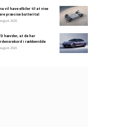
na vil have elbiler til at vise
re præcise batterital
 august 2026
D hævder, at de har
rdensrekord i rækkevidde
 august 2026