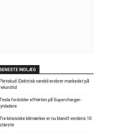
SENESTE INDLÆG
Pletskud: Elektrisk varebil erobrer markedet på
rekordtid
Tesla fordobler effekten på Supercharger-
lynladere
Tre kinesiske bilmærker er nu blandt verdens 10
største