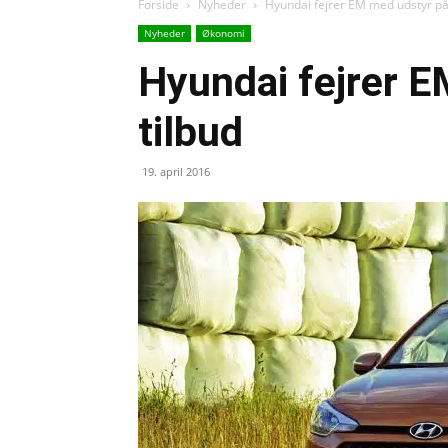
Forside
Nyheder
Hyundai fejrer EM med udstyr på
Nyheder
Økonomi
Hyundai fejrer 
tilbud
19. april 2016