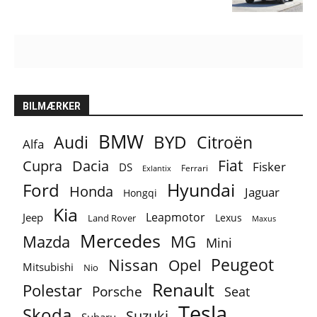
BILMÆRKER
BMW
BYD
Audi
Citroën
Alfa
Fiat
Cupra
Dacia
Fisker
DS
Ferrari
Exlantix
Ford
Hyundai
Honda
Jaguar
Hongqi
Kia
Leapmotor
Jeep
Lexus
Land Rover
Maxus
Mercedes
MG
Mazda
Mini
Peugeot
Nissan
Opel
Mitsubishi
Nio
Renault
Polestar
Porsche
Seat
Tesla
Skoda
Suzuki
Subaru