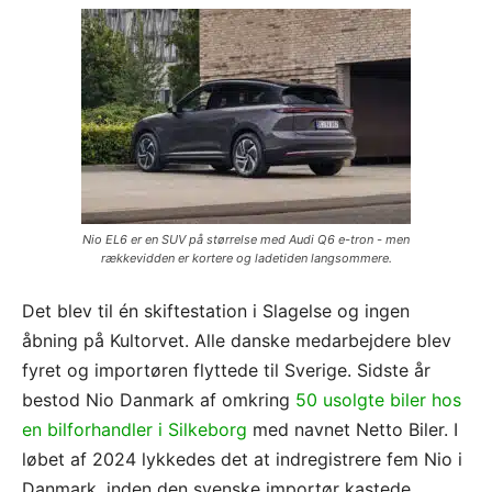
Nio EL6 er en SUV på størrelse med Audi Q6 e-tron - men
rækkevidden er kortere og ladetiden langsommere.
Det blev til én skiftestation i Slagelse og ingen
åbning på Kultorvet. Alle danske medarbejdere blev
fyret og importøren flyttede til Sverige. Sidste år
bestod Nio Danmark af omkring
50 usolgte biler hos
en bilforhandler i Silkeborg
med navnet Netto Biler. I
løbet af 2024 lykkedes det at indregistrere fem Nio i
Danmark, inden den svenske importør kastede