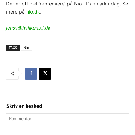
Der er officiel ‘repremiere’ på Nio i Danmark i dag. Se
mere på
nio.dk
.
jensv@hvilkenbil.dk
TAGS
Nio
Skriv en besked