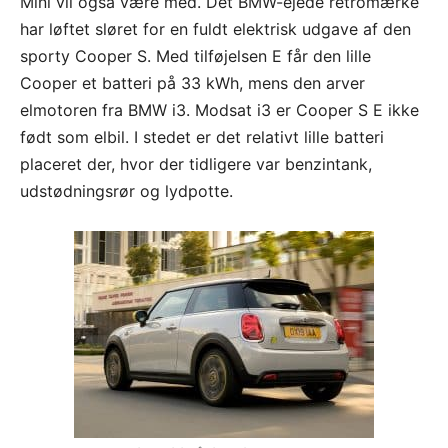
Mini vil også være med. Det BMW-ejede retromærke
har løftet sløret for en fuldt elektrisk udgave af den
sporty Cooper S. Med tilføjelsen E får den lille
Cooper et batteri på 33 kWh, mens den arver
elmotoren fra BMW i3. Modsat i3 er Cooper S E ikke
født som elbil. I stedet er det relativt lille batteri
placeret der, hvor der tidligere var benzintank,
udstødningsrør og lydpotte.