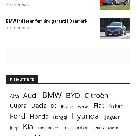
7. august 2026
BMW indfører fem års garanti i Danmark
3. august 2026
BILMÆRKER
BMW
BYD
Audi
Citroën
Alfa
Fiat
Cupra
Dacia
Fisker
DS
Ferrari
Exlantix
Ford
Hyundai
Honda
Jaguar
Hongqi
Kia
Leapmotor
Jeep
Lexus
Land Rover
Maxus