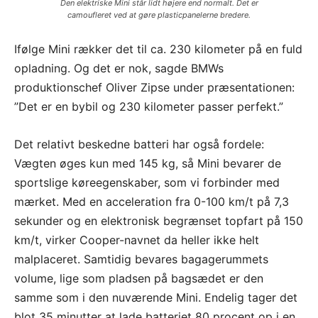
Den elektriske Mini står lidt højere end normalt. Det er
camoufleret ved at gøre plasticpanelerne bredere.
Ifølge Mini rækker det til ca. 230 kilometer på en fuld
opladning. Og det er nok, sagde BMWs
produktionschef Oliver Zipse under præsentationen:
”Det er en bybil og 230 kilometer passer perfekt.”
Det relativt beskedne batteri har også fordele:
Vægten øges kun med 145 kg, så Mini bevarer de
sportslige køreegenskaber, som vi forbinder med
mærket. Med en acceleration fra 0-100 km/t på 7,3
sekunder og en elektronisk begrænset topfart på 150
km/t, virker Cooper-navnet da heller ikke helt
malplaceret. Samtidig bevares bagagerummets
volume, lige som pladsen på bagsædet er den
samme som i den nuværende Mini. Endelig tager det
blot 35 minutter at lade batteriet 80 procent op i en