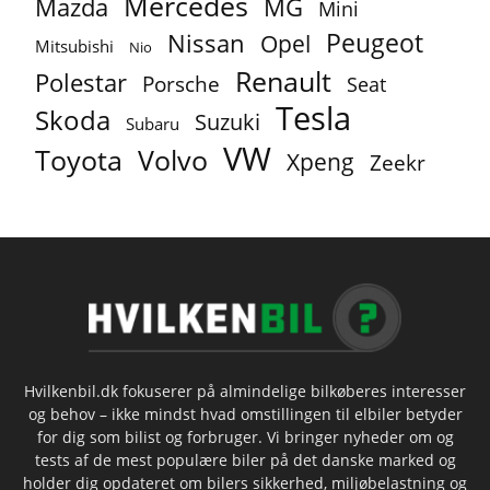
Mercedes
MG
Mazda
Mini
Peugeot
Nissan
Opel
Mitsubishi
Nio
Renault
Polestar
Porsche
Seat
Tesla
Skoda
Suzuki
Subaru
VW
Toyota
Volvo
Xpeng
Zeekr
Hvilkenbil.dk fokuserer på almindelige bilkøberes interesser
og behov – ikke mindst hvad omstillingen til elbiler betyder
for dig som bilist og forbruger. Vi bringer nyheder om og
tests af de mest populære biler på det danske marked og
holder dig opdateret om bilers sikkerhed, miljøbelastning og