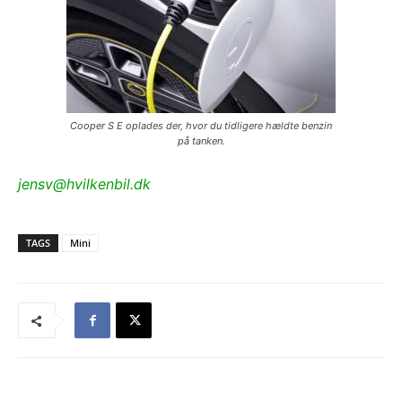
Cooper S E oplades der, hvor du tidligere hældte benzin
på tanken.
jensv@hvilkenbil.dk
TAGS
Mini