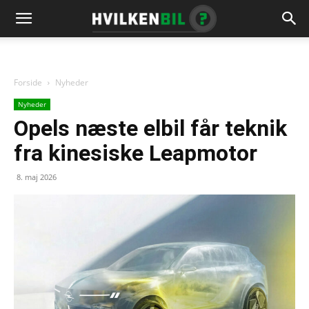
Forside
Nyheder
Nyheder
Opels næste elbil får teknik
fra kinesiske Leapmotor
8. maj 2026