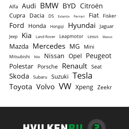
BMW
BYD
Audi
Citroën
Alfa
Fiat
Cupra
Dacia
Fisker
DS
Ferrari
Exlantix
Ford
Hyundai
Honda
Jaguar
Hongqi
Kia
Leapmotor
Jeep
Lexus
Land Rover
Maxus
Mercedes
MG
Mazda
Mini
Peugeot
Nissan
Opel
Mitsubishi
Nio
Renault
Polestar
Porsche
Seat
Tesla
Skoda
Suzuki
Subaru
VW
Toyota
Volvo
Xpeng
Zeekr