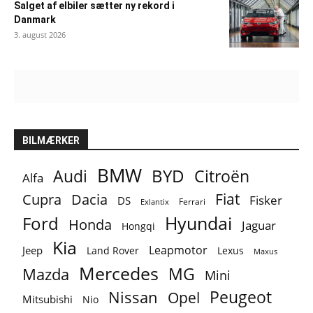
Salget af elbiler sætter ny rekord i
Danmark
3. august 2026
BILMÆRKER
BMW
BYD
Audi
Citroën
Alfa
Fiat
Cupra
Dacia
Fisker
DS
Ferrari
Exlantix
Ford
Hyundai
Honda
Jaguar
Hongqi
Kia
Leapmotor
Jeep
Lexus
Land Rover
Maxus
Mercedes
MG
Mazda
Mini
Peugeot
Nissan
Opel
Mitsubishi
Nio