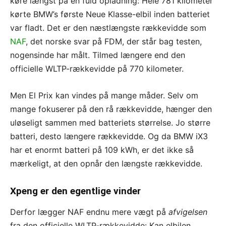
køre længst på en fuld opladning: Hele 781 kilometer
kørte BMW’s første Neue Klasse-elbil inden batteriet
var fladt. Det er den næstlængste rækkevidde som
NAF
, det norske svar på FDM, der står bag testen,
nogensinde har målt. Tilmed længere end den
officielle WLTP-rækkevidde på 770 kilometer.
Men El Prix kan vindes på mange måder. Selv om
mange fokuserer på den rå rækkevidde, hænger den
uløseligt sammen med batteriets størrelse. Jo større
batteri, desto længere rækkevidde. Og da BMW iX3
har et enormt batteri på 109 kWh, er det ikke så
mærkeligt, at den opnår den længste rækkevidde.
Xpeng er den egentlige vinder
Derfor lægger NAF endnu mere vægt på
afvigelsen
fra den officielle WLTP-rækkevidde: Kan elbilen