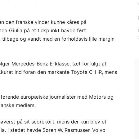
den den franske vinder kunne kåres på
omeo Giulia på et tidspunkt havde ført
ilbage og vandt med en forholdsvis lille margin
ølger Mercedes-Benz E-klasse, tæt forfulgt af
kkurat ind foran den markante Toyota C-HR, mens
58 førende europæiske journalister med Motors og
danske medlem.
verst på sit scorekort, mens der kun blev et
ulia. I stedet havde Søren W. Rasmussen Volvo