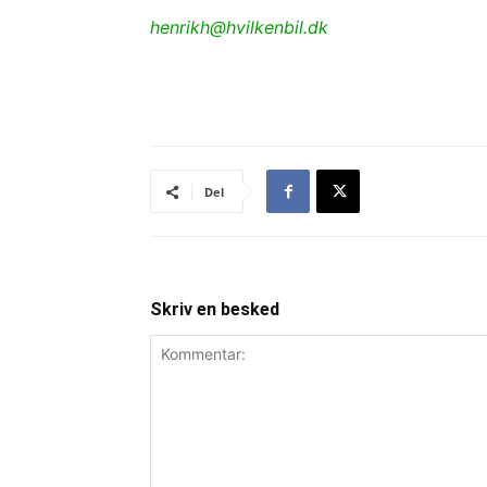
henrikh@hvilkenbil.dk
Del
Skriv en besked