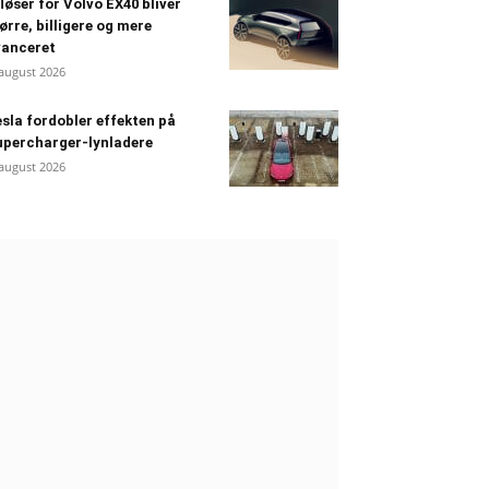
løser for Volvo EX40 bliver
ørre, billigere og mere
vanceret
 august 2026
sla fordobler effekten på
percharger-lynladere
 august 2026