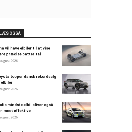
LÆS OGSÅ
na vil have elbiler til at vise
re præcise batterital
 august 2026
yota topper dansk rekordsalg
 elbiler
 august 2026
dis mindste elbil bliver også
n mest effektive
 august 2026