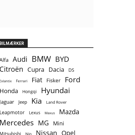
BILMÆRKER
BMW
BYD
Audi
Alfa
Citroën
Cupra
Dacia
DS
Ford
Fiat
Fisker
Ferrari
Exlantix
Hyundai
Honda
Hongqi
Kia
Jaguar
Jeep
Land Rover
Mazda
Leapmotor
Lexus
Maxus
Mercedes
MG
Mini
Nissan
Opel
Mitsubishi
Nio