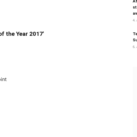
Af
st
a
4.
of the Year 2017'
Te
Su
6.
int