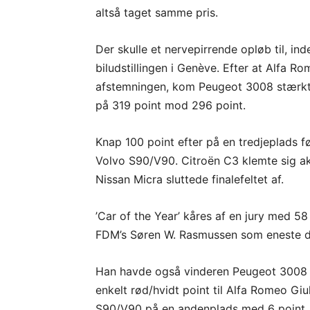
altså taget samme pris.
Der skulle et nervepirrende opløb til, in
biludstillingen i Genève. Efter at Alfa R
afstemningen, kom Peugeot 3008 stærkt t
på 319 point mod 296 point.
Knap 100 point efter på en tredjeplads f
Volvo S90/V90. Citroën C3 klemte sig a
Nissan Micra sluttede finalefeltet af.
’Car of the Year’ kåres af en jury med 
FDM’s Søren W. Rasmussen som eneste 
Han havde også vinderen Peugeot 3008 ø
enkelt rød/hvidt point til Alfa Romeo Gi
S90/V90 på en andenplads med 6 point.