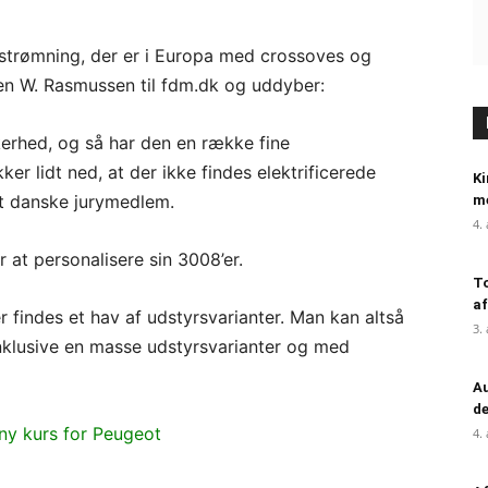
trømning, der er i Europa med crossoves og
ren W. Rasmussen til fdm.dk og uddyber:
erhed, og så har den en række fine
 lidt ned, at der ikke findes elektrificerede
Ki
et danske jurymedlem.
me
4.
at personalisere sin 3008’er.
To
af
r findes et hav af udstyrsvarianter. Man kan altså
3.
nklusive en masse udstyrsvarianter og med
Au
de
ny kurs for Peugeot
4.