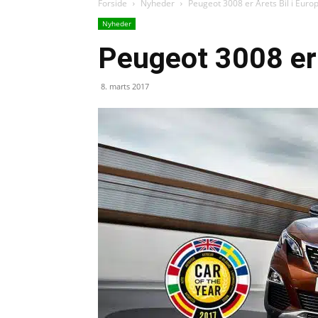
Forside
Nyheder
Peugeot 3008 er Årets Bil i Euro
Nyheder
Peugeot 3008 er 
8. marts 2017