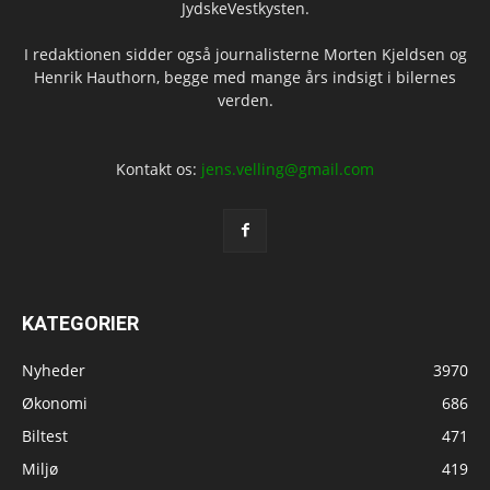
JydskeVestkysten.
I redaktionen sidder også journalisterne Morten Kjeldsen og
Henrik Hauthorn, begge med mange års indsigt i bilernes
verden.
Kontakt os:
jens.velling@gmail.com
KATEGORIER
Nyheder
3970
Økonomi
686
Biltest
471
Miljø
419