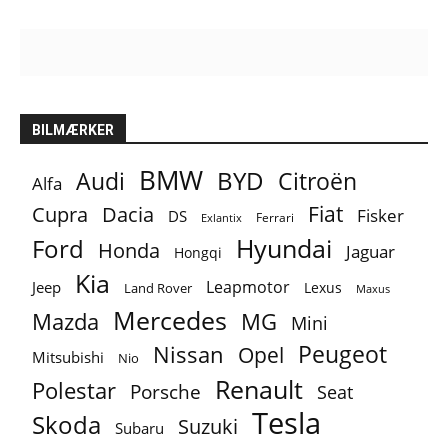
BILMÆRKER
BMW
BYD
Audi
Citroën
Alfa
Fiat
Cupra
Dacia
Fisker
DS
Ferrari
Exlantix
Ford
Hyundai
Honda
Jaguar
Hongqi
Kia
Leapmotor
Jeep
Lexus
Land Rover
Maxus
Mercedes
MG
Mazda
Mini
Peugeot
Nissan
Opel
Mitsubishi
Nio
Renault
Polestar
Porsche
Seat
Tesla
Skoda
Suzuki
Subaru