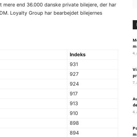
dt mere end 36.000 danske private bilejere, der har
DM. Loyalty Group har bearbejdet bilejernes
Me
ma
4.
Indeks
931
Vi
927
pr
7.
924
917
Au
913
de
4.
910
898
Po
894
m