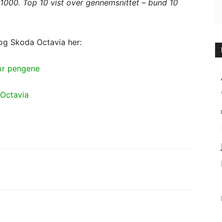
 1000. Top 10 vist over gennemsnittet – bund 10
 og Skoda Octavia her:
for pengene
 Octavia