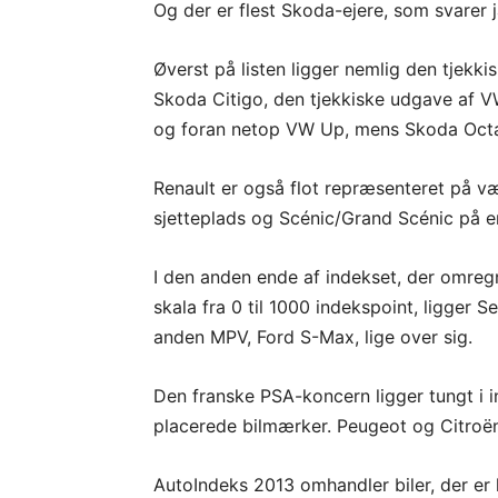
Og der er flest Skoda-ejere, som svarer j
Øverst på listen ligger nemlig den tjekki
Skoda Citigo, den tjekkiske udgave af VW
og foran netop VW Up, mens Skoda Octav
Renault er også flot repræsenteret på 
sjetteplads og Scénic/Grand Scénic på e
I den anden ende af indekset, der omregn
skala fra 0 til 1000 indekspoint, ligger
anden MPV, Ford S-Max, lige over sig.
Den franske PSA-koncern ligger tungt i i
placerede bilmærker. Peugeot og Citroën 
AutoIndeks 2013 omhandler biler, der er 