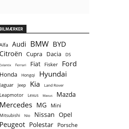
BILMÆRKER
BMW
BYD
Audi
Alfa
Citroën
Cupra
Dacia
DS
Ford
Fiat
Fisker
Ferrari
Exlantix
Hyundai
Honda
Hongqi
Kia
Jaguar
Jeep
Land Rover
Mazda
Leapmotor
Lexus
Maxus
Mercedes
MG
Mini
Nissan
Opel
Mitsubishi
Nio
Peugeot
Polestar
Porsche