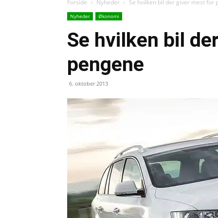
Forside
Nyheder
Se hvilken bil der giver mest for
Nyheder
Økonomi
Se hvilken bil de
pengene
6. oktober 2013