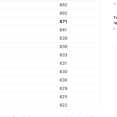
3.
892
892
Tr
871
‘s
6.
841
839
839
833
831
830
830
829
825
822