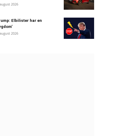
 august 2026
ump: Elbilister har en
ygdom’
 august 2026