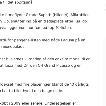
a til det spørgsmål.
ske firmaflyder Skoda Superb (billedet). Mikrobilen
 Up, smutter ind på en tredjeplads efter Kia Rio
ia ligger nummer fem på top 10-listen.
værdi-for-pengene-listen med både Laguna på en
n niendeplads.
er bilejernes vurdering af den enkelte model til en
 Seat Ibiza med Citroën C4 Grand Picasso og en
ndekset med fire placeringer blandt de 10 dårligts
har to biler hver i den tunge ende.
købt i 2009 eller senere. Undersøgelsen er