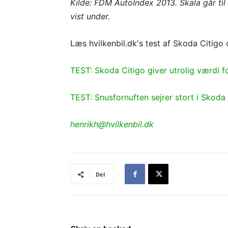
Kilde: FDM AutoIndex 2013. Skala går til
vist under.
Læs hvilkenbil.dk's test af Skoda Citigo
TEST: Skoda Citigo giver utrolig værdi 
TEST: Snusfornuften sejrer stort i Skoda
henrikh@hvilkenbil.dk
Del