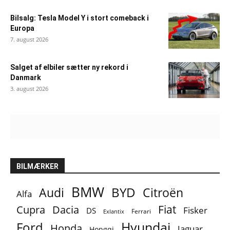
Bilsalg: Tesla Model Y i stort comeback i
Europa
7. august 2026
Salget af elbiler sætter ny rekord i
Danmark
3. august 2026
BILMÆRKER
BMW
BYD
Audi
Citroën
Alfa
Fiat
Cupra
Dacia
Fisker
DS
Ferrari
Exlantix
Ford
Hyundai
Honda
Jaguar
Hongqi