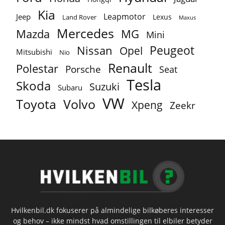
Kia
Leapmotor
Jeep
Lexus
Land Rover
Maxus
Mercedes
MG
Mazda
Mini
Peugeot
Nissan
Opel
Mitsubishi
Nio
Renault
Polestar
Porsche
Seat
Tesla
Skoda
Suzuki
Subaru
VW
Toyota
Volvo
Xpeng
Zeekr
Hvilkenbil.dk fokuserer på almindelige bilkøberes interesser
og behov – ikke mindst hvad omstillingen til elbiler betyder