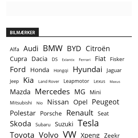
BILMÆRKER
BMW
BYD
Audi
Citroën
Alfa
Fiat
Cupra
Dacia
Fisker
DS
Ferrari
Exlantix
Ford
Hyundai
Honda
Jaguar
Hongqi
Kia
Leapmotor
Jeep
Lexus
Land Rover
Maxus
Mercedes
MG
Mazda
Mini
Peugeot
Nissan
Opel
Mitsubishi
Nio
Renault
Polestar
Porsche
Seat
Tesla
Skoda
Suzuki
Subaru
VW
Toyota
Volvo
Xpeng
Zeekr