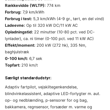
Rækkevidde (WLTP):
774 km
Forbrug:
7,9 km/kWh
Forbrug i test:
5,3 km/kWh (4-9 gr., tørt, en del vind)
Ladeevne:
Op til 320 kW DC/11 kW AC
Opladningstid:
22 minutter (10-80 pct. ved DC-
lynlader), ca. ni timer (0-100 pct. ved 11 kW AC)
Effekt/moment:
200 kW (272 hk), 335 Nm,
baghjulstræk
0-100 km/t:
6,7 sek
Topfart:
210 km/t
Særligt standardudstyr:
Adaptiv fartpilot, vejskiltegenkendelse,
blindvinkelassistent, adaptive LED-forlygter m. aut.
op- og nedblænding, p-sensorer for og bag,
bakkamera, regnsensor, forsæder m. varme og