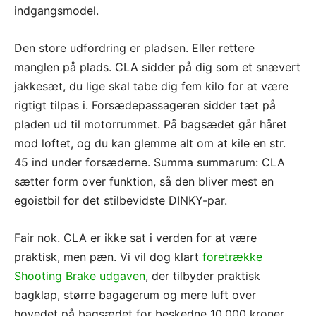
indgangsmodel.
Den store udfordring er pladsen. Eller rettere
manglen på plads. CLA sidder på dig som et snævert
jakkesæt, du lige skal tabe dig fem kilo for at være
rigtigt tilpas i. Forsædepassageren sidder tæt på
pladen ud til motorrummet. På bagsædet går håret
mod loftet, og du kan glemme alt om at kile en str.
45 ind under forsæderne. Summa summarum: CLA
sætter form over funktion, så den bliver mest en
egoistbil for det stilbevidste DINKY-par.
Fair nok. CLA er ikke sat i verden for at være
praktisk, men pæn. Vi vil dog klart
foretrække
Shooting Brake udgaven
, der tilbyder praktisk
bagklap, større bagagerum og mere luft over
hovedet på bagsædet for beskedne 10.000 kroner