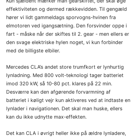
Kun sjældent mærker man gearskiftet, der skal øge
effektiviteten og dermed rækkevidden. Til gengæld
hører vi lidt gammeldags sporvogns-hvinen fra
elmotoren ved igangsætning. Den forsvinder oppe i
fart - måske når der skiftes til 2. gear - men ellers er
den svage elektriske hylen noget, vi kun forbinder
med de billigste elbiler.
Mercedes CLA’s andet store trumfkort er lynhurtig
lynladning. Med 800 volt-teknologi tager batteriet
imod 320 kW, så 10-80 pct. klares på 22 min.
Desværre kan den afgørende forvarmning af
batteriet i køligt vejr kun aktiveres ved at indtaste en
lynlader i navigationen. Det skal man huske, ellers
kan du ikke udnytte max-effekten.
Det kan CLA i øvrigt heller ikke på ældre lynladere,