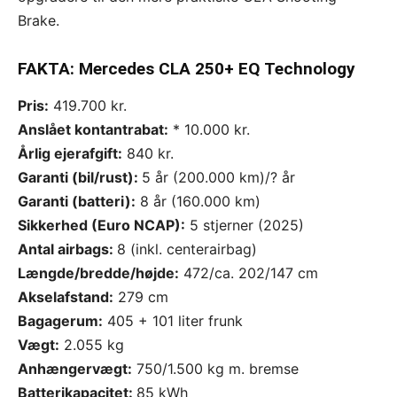
Brake.
FAKTA: Mercedes CLA 250+ EQ Technology
Pris:
419.700 kr.
Anslået kontantrabat:
* 10.000 kr.
Årlig ejerafgift:
840 kr.
Garanti (bil/rust):
5 år (200.000 km)/? år
Garanti (batteri):
8 år (160.000 km)
Sikkerhed (Euro NCAP):
5 stjerner (2025)
Antal airbags:
8 (inkl. centerairbag)
Længde/bredde/højde:
472/ca. 202/147 cm
Akselafstand:
279 cm
Bagagerum:
405 + 101 liter frunk
Vægt:
2.055 kg
Anhængervægt:
750/1.500 kg m. bremse
Batterikapacitet:
85 kWh