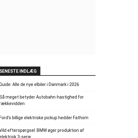
SENESTE INDLÆG
Guide: Alle de nye elbiler i Danmark i 2026
Så meget betyder Autobahn-hastighed for
rækkevidden
Ford’s billige elektriske pickup hedder Fathom
Vild efterspørgsel: BMW øger produktion af
elektrisk 3-serie