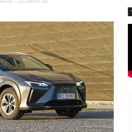
jakkesæt
Lexus RZ300e side