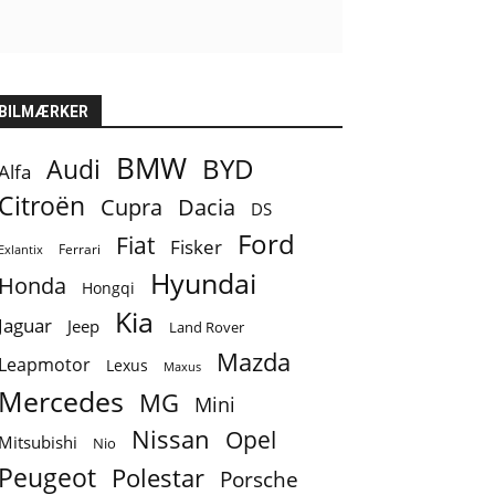
BILMÆRKER
BMW
BYD
Audi
Alfa
Citroën
Cupra
Dacia
DS
Ford
Fiat
Fisker
Ferrari
Exlantix
Hyundai
Honda
Hongqi
Kia
Jaguar
Jeep
Land Rover
Mazda
Leapmotor
Lexus
Maxus
Mercedes
MG
Mini
Nissan
Opel
Mitsubishi
Nio
Peugeot
Polestar
Porsche