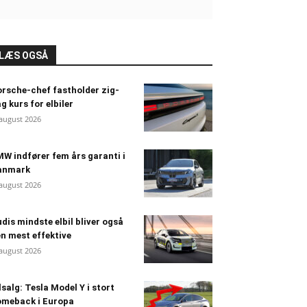
LÆS OGSÅ
rsche-chef fastholder zig-
g kurs for elbiler
 august 2026
W indfører fem års garanti i
anmark
 august 2026
dis mindste elbil bliver også
n mest effektive
 august 2026
lsalg: Tesla Model Y i stort
omeback i Europa