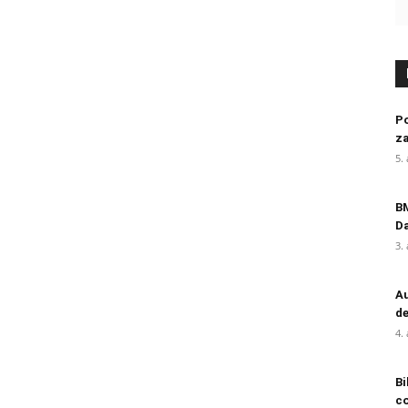
Po
za
5.
BM
D
3.
Au
de
4.
Bi
c