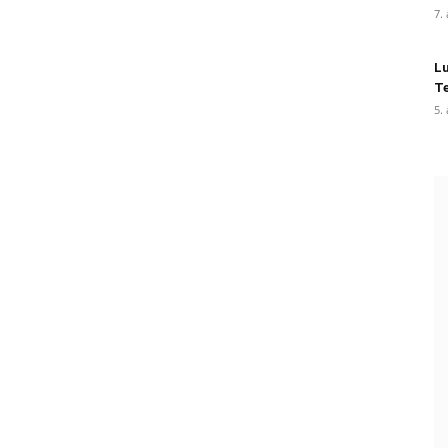
7.
Lu
Te
5.