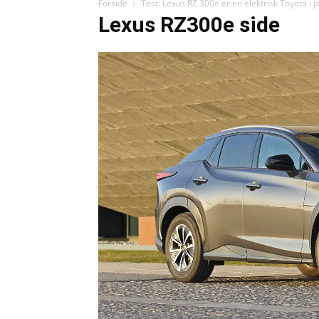
Forside
Test: Lexus RZ 300e er en elektrisk Toyota i 
Lexus RZ300e side