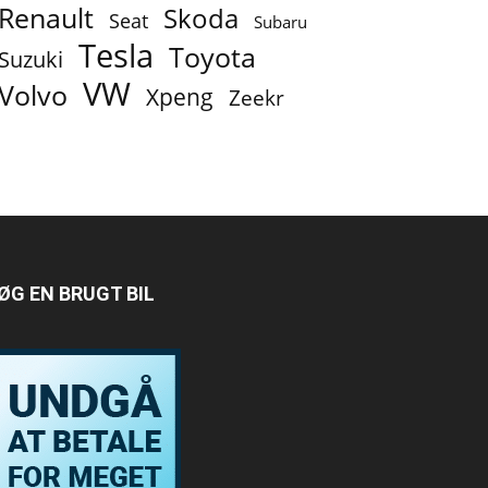
Renault
Skoda
Seat
Subaru
Tesla
Toyota
Suzuki
VW
Volvo
Xpeng
Zeekr
ØG EN BRUGT BIL