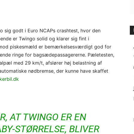
ingo sig godt i Euro NCAPs crashtest, hvor den
ende er Twingo solid og klarer sig fint i
en mod piskesmæld er bemærkelsesværdigt god for
ende ringe for bagsædepassagererne. Pæletesten,
alpæl med 29 km/t, afslører høj belastning af
automatiske nødbremse, der kunne have skaffet
kerbil.dk
R, AT TWINGO ER EN
ABY-STØRRELSE, BLIVER