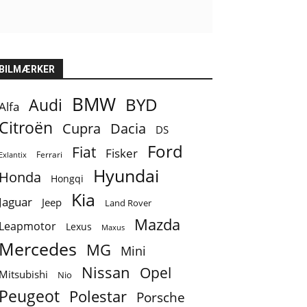
BILMÆRKER
BMW
BYD
Audi
Alfa
Citroën
Cupra
Dacia
DS
Ford
Fiat
Fisker
Ferrari
Exlantix
Hyundai
Honda
Hongqi
Kia
Jaguar
Jeep
Land Rover
Mazda
Leapmotor
Lexus
Maxus
Mercedes
MG
Mini
Nissan
Opel
Mitsubishi
Nio
Peugeot
Polestar
Porsche