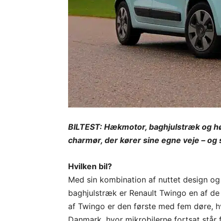
BILTEST: Hækmotor, baghjulstræk og hø
charmør, der kører sine egne veje – og 
Hvilken bil?
Med sin kombination af nuttet design o
baghjulstræk er Renault Twingo en af de
af Twingo er den første med fem døre, h
Danmark, hvor mikrobilerne fortsat står fo