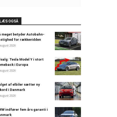
LÆS OGSÅ
å meget betyder Autobahn-
stighed for rækkevidden
 august 2026
lsalg: Tesla Model Y i stort
omeback i Europa
 august 2026
lget af elbiler sætter ny
kord i Danmark
 august 2026
W indfører fem års garanti i
anmark