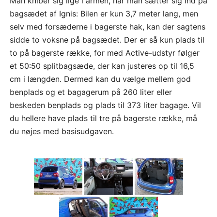
Man kniber sig lige i armen, når man sætter sig ind på
bagsædet af Ignis: Bilen er kun 3,7 meter lang, men
selv med forsæderne i bagerste hak, kan der sagtens
sidde to voksne på bagsædet. Der er så kun plads til
to på bagerste række, for med Active-udstyr følger
et 50:50 splitbagsæde, der kan justeres op til 16,5
cm i længden. Dermed kan du vælge mellem god
benplads og et bagagerum på 260 liter eller
beskeden benplads og plads til 373 liter bagage. Vil
du hellere have plads til tre på bagerste række, må
du nøjes med basisudgaven.