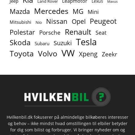
Leapmotor
Jeep
Lexus
Land Rover
Maxus
Mercedes
MG
Mazda
Mini
Peugeot
Nissan
Opel
Mitsubishi
Nio
Renault
Polestar
Porsche
Seat
Tesla
Skoda
Suzuki
Subaru
VW
Toyota
Volvo
Xpeng
Zeekr
Hvilkenbil.dk fokuserer på almindelige bilkøberes interesser
og behov – ikke mindst hvad omstillingen til elbiler betyder
for dig som bilist og forbruger. Vi bringer nyheder om og