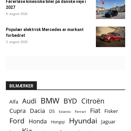
Førerløse kinesiske biler på danske veje i
2027
4. august 2026
Populær elektrisk Mercedes er markant
forbedret
3. august 2026
BILMÆRKER
BMW
BYD
Audi
Citroën
Alfa
Fiat
Cupra
Dacia
Fisker
DS
Ferrari
Exlantix
Ford
Hyundai
Honda
Jaguar
Hongqi
Kia