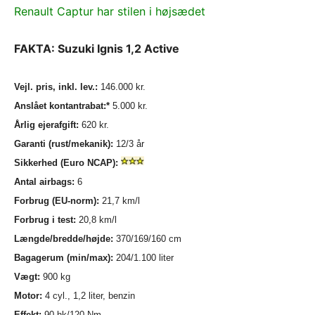
Renault Captur har stilen i højsædet
FAKTA: Suzuki Ignis 1,2 Active
Vejl. pris, inkl. lev.:
146.000 kr.
Anslået kontantrabat:*
5.000 kr.
Årlig ejerafgift:
620 kr.
Garanti (rust/mekanik):
12/3 år
Sikkerhed (Euro NCAP):
Antal airbags:
6
Forbrug (EU-norm):
21,7 km/l
Forbrug i test:
20,8 km/l
Længde/bredde/højde:
370/169/160 cm
Bagagerum (min/max):
204/1.100 liter
Vægt:
900 kg
Motor:
4 cyl., 1,2 liter, benzin
Effekt:
90 hk/120 Nm