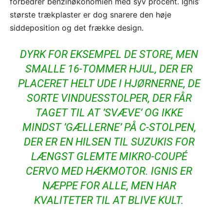
forbedrer benzinøkonomien med syv procent. Ignis’
største trækplaster er dog snarere den høje
siddeposition og det frække design.
DYRK FOR EKSEMPEL DE STORE, MEN
SMALLE 16-TOMMER HJUL, DER ER
PLACERET HELT UDE I HJØRNERNE, DE
SORTE VINDUESSTOLPER, DER FÅR
TAGET TIL AT ’SVÆVE’ OG IKKE
MINDST ’GÆLLERNE’ PÅ C-STOLPEN,
DER ER EN HILSEN TIL SUZUKIS FOR
LÆNGST GLEMTE MIKRO-COUPÉ
CERVO MED HÆKMOTOR. IGNIS ER
NÆPPE FOR ALLE, MEN HAR
KVALITETER TIL AT BLIVE KULT.