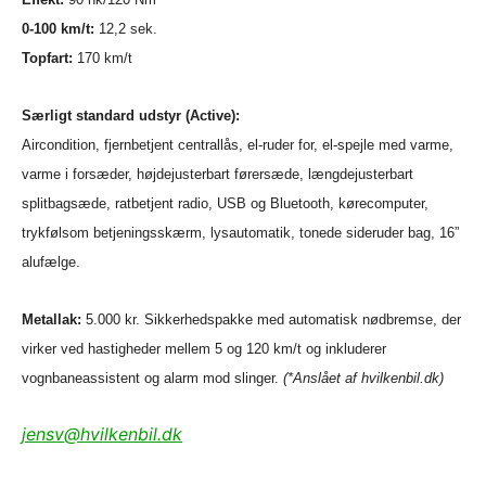
0-100 km/t:
12,2 sek.
Topfart:
170 km/t
Særligt standard udstyr (Active):
Aircondition, fjernbetjent centrallås, el-ruder for, el-spejle med varme,
varme i forsæder, højdejusterbart førersæde, længdejusterbart
splitbagsæde, ratbetjent radio, USB og Bluetooth, kørecomputer,
trykfølsom betjeningsskærm,
lysautomatik, tonede sideruder bag, 16”
alufælge.
Metallak:
5.000 kr. Sikkerhedspakke med automatisk nødbremse, der
virker ved hastigheder mellem 5 og 120 km/t og inkluderer
vognbaneassistent og alarm mod slinger.
(*Anslået af hvilkenbil.dk)
jensv@hvilkenbil.dk