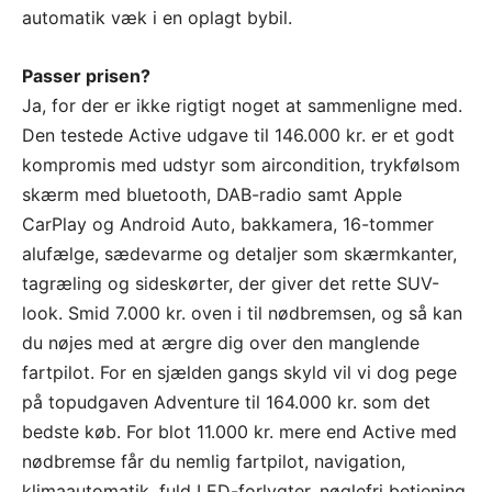
automatik væk i en oplagt bybil.
Passer prisen?
Ja, for der er ikke rigtigt noget at sammenligne med.
Den testede Active udgave til 146.000 kr. er et godt
kompromis med udstyr som aircondition, trykfølsom
skærm med bluetooth, DAB-radio samt Apple
CarPlay og Android Auto, bakkamera, 16-tommer
alufælge, sædevarme og detaljer som skærmkanter,
tagræling og sideskørter, der giver det rette SUV-
look. Smid 7.000 kr. oven i til nødbremsen, og så kan
du nøjes med at ærgre dig over den manglende
fartpilot. For en sjælden gangs skyld vil vi dog pege
på topudgaven Adventure til 164.000 kr. som det
bedste køb. For blot 11.000 kr. mere end Active med
nødbremse får du nemlig fartpilot, navigation,
klimaautomatik, fuld LED-forlygter, nøglefri betjening