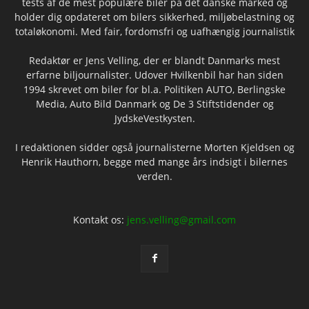
tests af de mest populære biler på det danske marked og
holder dig opdateret om bilers sikkerhed, miljøbelastning og
totaløkonomi. Med fair, fordomsfri og uafhængig journalistik
Redaktør er Jens Velling, der er blandt Danmarks mest
erfarne biljournalister. Udover Hvilkenbil har han siden
1994 skrevet om biler for bl.a. Politiken AUTO, Berlingske
Media, Auto Bild Danmark og De 3 Stiftstidender og
JydskeVestkysten.
I redaktionen sidder også journalisterne Morten Kjeldsen og
Henrik Hauthorn, begge med mange års indsigt i bilernes
verden.
Kontakt os:
jens.velling@gmail.com