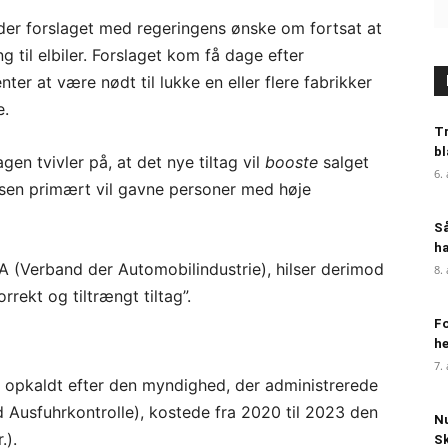
r forslaget med regeringens ønske om fortsat at
ing til elbiler. Forslaget kom få dage efter
er at være nødt til lukke en eller flere fabrikker
e.
Tr
bl
n tvivler på, at det nye tiltag vil
booste
salget
6.
ttelsen primært vil gavne personer med høje
S
ha
 (Verband der Automobilindustrie), hilser derimod
8.
rekt og tiltrængt tiltag”.
Fo
h
7.
, opkaldt efter den myndighed, der administrerede
 Ausfuhrkontrolle), kostede fra 2020 til 2023 den
Nu
.).
S