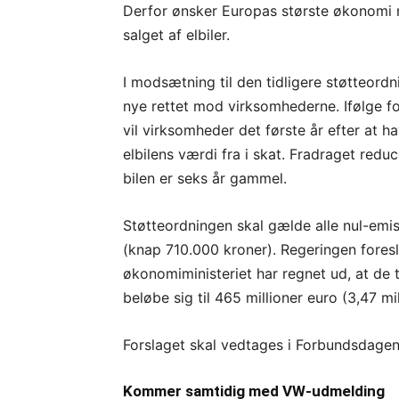
Derfor ønsker Europas største økonomi nu
salget af elbiler.
I modsætning til den tidligere støtteordni
nye rettet mod virksomhederne. Ifølge fo
vil virksomheder det første år efter at h
elbilens værdi fra i skat. Fradraget reduc
bilen er seks år gammel.
Støtteordningen skal gælde alle nul-emi
(knap 710.000 kroner). Regeringen foresl
økonomiministeriet har regnet ud, at de t
beløbe sig til 465 millioner euro (3,47 mi
Forslaget skal vedtages i Forbundsdagen,
Kommer samtidig med VW-udmelding