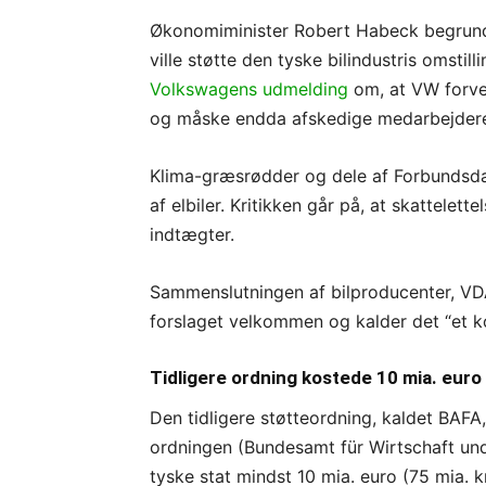
Økonomiminister Robert Habeck begrunde
ville støtte den tyske bilindustris omstill
Volkswagens udmelding
om, at VW forvent
og måske endda afskedige medarbejder
Klima-græsrødder og dele af Forbundsdage
af elbiler. Kritikken går på, at skattele
indtægter.
Sammenslutningen af bilproducenter, VDA
forslaget velkommen og kalder det “et kor
Tidligere ordning kostede 10 mia. euro
Den tidligere støtteordning, kaldet BAFA
ordningen (Bundesamt für Wirtschaft und
tyske stat mindst 10 mia. euro (75 mia. kr