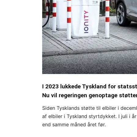
I 2023 lukkede Tyskland for statsstø
Nu vil regeringen genoptage støtten t
Siden Tysklands støtte til elbiler i dec
af elbiler i Tyskland styrtdykket. I juli i
end samme måned året før.