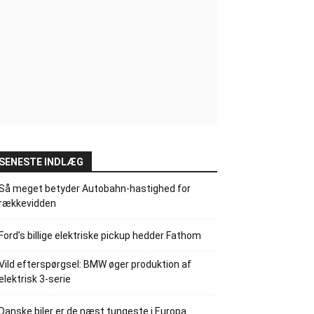
SENESTE INDLÆG
Så meget betyder Autobahn-hastighed for
rækkevidden
Ford’s billige elektriske pickup hedder Fathom
Vild efterspørgsel: BMW øger produktion af
elektrisk 3-serie
Danske biler er de næst tungeste i Europa