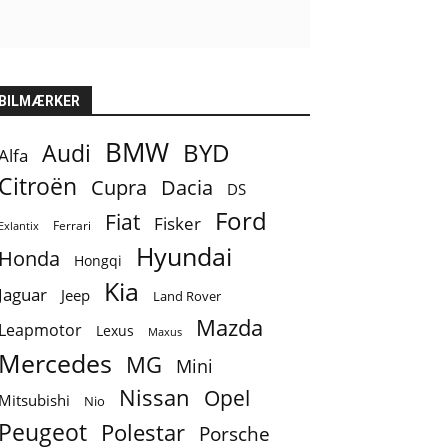
BILMÆRKER
BMW
BYD
Audi
Alfa
Citroën
Cupra
Dacia
DS
Ford
Fiat
Fisker
Ferrari
Exlantix
Hyundai
Honda
Hongqi
Kia
Jaguar
Jeep
Land Rover
Mazda
Leapmotor
Lexus
Maxus
Mercedes
MG
Mini
Nissan
Opel
Mitsubishi
Nio
Peugeot
Polestar
Porsche