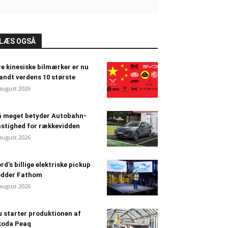
LÆS OGSÅ
e kinesiske bilmærker er nu
andt verdens 10 største
 august 2026
å meget betyder Autobahn-
stighed for rækkevidden
 august 2026
rd’s billige elektriske pickup
edder Fathom
 august 2026
 starter produktionen af
koda Peaq