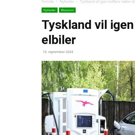
Forside
Nyheder
Tyskland vil igen indføre støtte til
Nyheder
Økonomi
Tyskland vil igen 
elbiler
10. september 2024