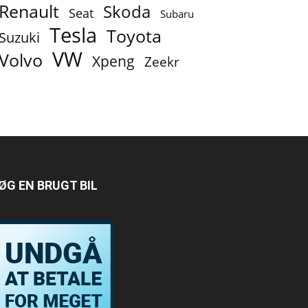
Renault
Skoda
Seat
Subaru
Tesla
Toyota
Suzuki
VW
Volvo
Xpeng
Zeekr
ØG EN BRUGT BIL