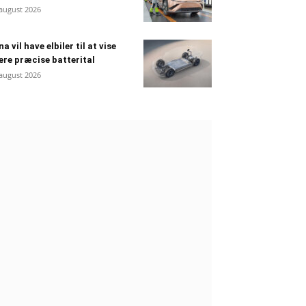
 august 2026
na vil have elbiler til at vise
re præcise batterital
 august 2026