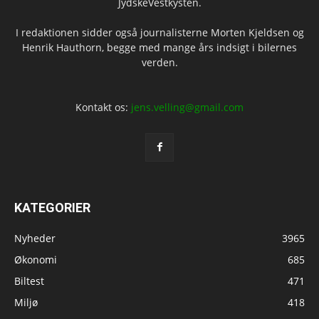
JydskeVestkysten.
I redaktionen sidder også journalisterne Morten Kjeldsen og
Henrik Hauthorn, begge med mange års indsigt i bilernes
verden.
Kontakt os:
jens.velling@gmail.com
KATEGORIER
Nyheder
3965
Økonomi
685
Biltest
471
Miljø
418