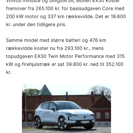
Volvos mindste og billigste bil, elbilen EX30 koster
fremover fra 265.100 kr. for basisudgaven Core med
200 kW motor og 337 km rækkevidde. Det er 19.800
kr. under den tidligere pris.
Samme model med større batteri og 476 km
rækkevidde koster nu fra 293.100 kr., mens
topudgaven EX30 Twin Motor Performance med 315
kW og firehjulstræk er sat 39.800 kr. ned til 352.100
kr.