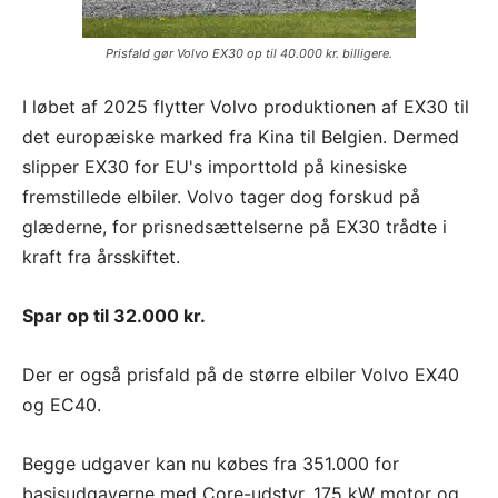
Prisfald gør Volvo EX30 op til 40.000 kr. billigere.
I løbet af 2025 flytter Volvo produktionen af EX30 til
det europæiske marked fra Kina til Belgien. Dermed
slipper EX30 for EU's importtold på kinesiske
fremstillede elbiler. Volvo tager dog forskud på
glæderne, for prisnedsættelserne på EX30 trådte i
kraft fra årsskiftet.
Spar op til 32.000 kr.
Der er også prisfald på de større elbiler Volvo EX40
og EC40.
Begge udgaver kan nu købes fra 351.000 for
basisudgaverne med Core-udstyr, 175 kW motor og