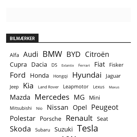
BILMÆRKER
BMW
BYD
Audi
Citroën
Alfa
Fiat
Cupra
Dacia
Fisker
DS
Ferrari
Exlantix
Ford
Hyundai
Honda
Jaguar
Hongqi
Kia
Leapmotor
Jeep
Lexus
Land Rover
Maxus
Mercedes
MG
Mazda
Mini
Peugeot
Nissan
Opel
Mitsubishi
Nio
Renault
Polestar
Porsche
Seat
Tesla
Skoda
Suzuki
Subaru