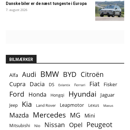
Danske biler er de næst tungeste i Europa
7. august 2026
BILMÆRKER
BMW
BYD
Audi
Citroën
Alfa
Fiat
Cupra
Dacia
Fisker
DS
Ferrari
Exlantix
Ford
Hyundai
Honda
Jaguar
Hongqi
Kia
Leapmotor
Jeep
Lexus
Land Rover
Maxus
Mercedes
MG
Mazda
Mini
Peugeot
Nissan
Opel
Mitsubishi
Nio