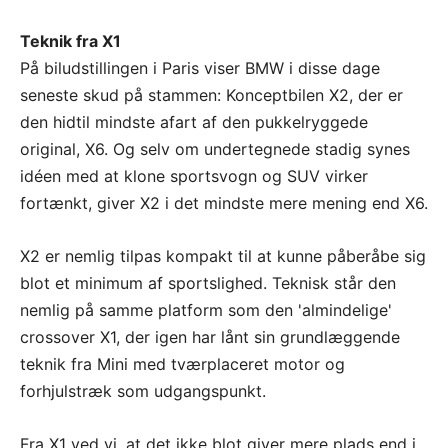
Teknik fra X1
På biludstillingen i Paris viser BMW i disse dage
seneste skud på stammen: Konceptbilen X2, der er
den hidtil mindste afart af den pukkelryggede
original, X6. Og selv om undertegnede stadig synes
idéen med at klone sportsvogn og SUV virker
fortænkt, giver X2 i det mindste mere mening end X6.
X2 er nemlig tilpas kompakt til at kunne påberåbe sig
blot et minimum af sportslighed. Teknisk står den
nemlig på samme platform som den 'almindelige'
crossover X1, der igen har lånt sin grundlæggende
teknik fra Mini med tværplaceret motor og
forhjulstræk som udgangspunkt.
Fra X1 ved vi, at det ikke blot giver mere plads end i