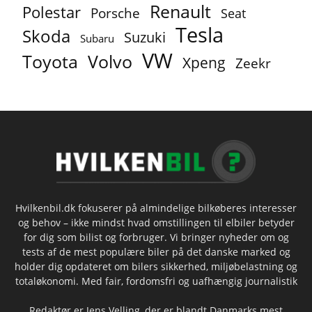
Renault
Polestar
Porsche
Seat
Tesla
Skoda
Suzuki
Subaru
VW
Toyota
Volvo
Xpeng
Zeekr
Hvilkenbil.dk fokuserer på almindelige bilkøberes interesser
og behov – ikke mindst hvad omstillingen til elbiler betyder
for dig som bilist og forbruger. Vi bringer nyheder om og
tests af de mest populære biler på det danske marked og
holder dig opdateret om bilers sikkerhed, miljøbelastning og
totaløkonomi. Med fair, fordomsfri og uafhængig journalistik
Redaktør er Jens Velling, der er blandt Danmarks mest