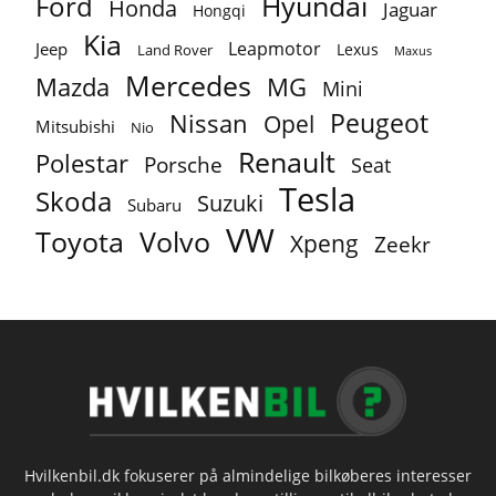
Ford
Hyundai
Honda
Jaguar
Hongqi
Kia
Leapmotor
Jeep
Lexus
Land Rover
Maxus
Mercedes
MG
Mazda
Mini
Peugeot
Nissan
Opel
Mitsubishi
Nio
Renault
Polestar
Porsche
Seat
Tesla
Skoda
Suzuki
Subaru
VW
Toyota
Volvo
Xpeng
Zeekr
Hvilkenbil.dk fokuserer på almindelige bilkøberes interesser