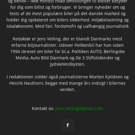
og behov – ikke mindst hvad omstillingen til elbiler betyder
for dig som bilist og forbruger. Vi bringer nyheder om og
tests af de mest populære biler på det danske marked og
holder dig opdateret om bilers sikkerhed, miljøbelastning og
totaløkonomi. Med fair, fordomsfri og uafhængig journalistik
Redaktør er Jens Velling, der er blandt Danmarks mest
erfarne biljournalister. Udover Hvilkenbil har han siden
1994 skrevet om biler for bl.a. Politiken AUTO, Berlingske
Media, Auto Bild Danmark og De 3 Stiftstidender og
JydskeVestkysten.
I redaktionen sidder også journalisterne Morten Kjeldsen og
Henrik Hauthorn, begge med mange års indsigt i bilernes
verden.
Kontakt os:
jens.velling@gmail.com