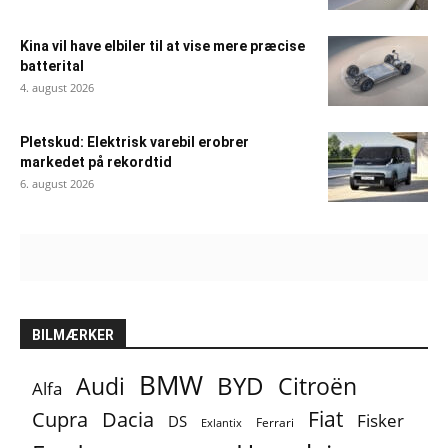
Kina vil have elbiler til at vise mere præcise
batterital
4. august 2026
Pletskud: Elektrisk varebil erobrer
markedet på rekordtid
6. august 2026
BILMÆRKER
BMW
BYD
Audi
Citroën
Alfa
Fiat
Cupra
Dacia
Fisker
DS
Ferrari
Exlantix