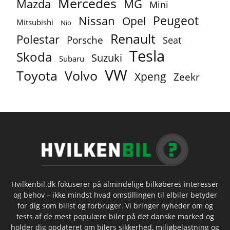
Mercedes
MG
Mazda
Mini
Peugeot
Nissan
Opel
Mitsubishi
Nio
Renault
Polestar
Porsche
Seat
Tesla
Skoda
Suzuki
Subaru
VW
Toyota
Volvo
Xpeng
Zeekr
Hvilkenbil.dk fokuserer på almindelige bilkøberes interesser
og behov – ikke mindst hvad omstillingen til elbiler betyder
for dig som bilist og forbruger. Vi bringer nyheder om og
tests af de mest populære biler på det danske marked og
holder dig opdateret om bilers sikkerhed, miljøbelastning og