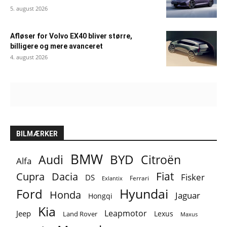
5. august 2026
Afløser for Volvo EX40 bliver større,
billigere og mere avanceret
4. august 2026
BILMÆRKER
BMW
BYD
Audi
Citroën
Alfa
Fiat
Cupra
Dacia
Fisker
DS
Ferrari
Exlantix
Ford
Hyundai
Honda
Jaguar
Hongqi
Kia
Leapmotor
Jeep
Lexus
Land Rover
Maxus