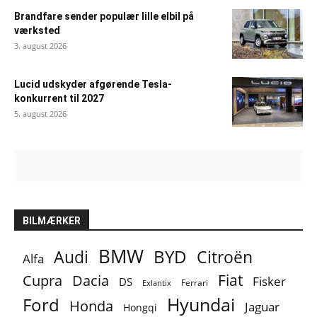
Brandfare sender populær lille elbil på
værksted
3. august 2026
Lucid udskyder afgørende Tesla-
konkurrent til 2027
5. august 2026
BILMÆRKER
BMW
BYD
Audi
Citroën
Alfa
Fiat
Cupra
Dacia
Fisker
DS
Ferrari
Exlantix
Ford
Hyundai
Honda
Jaguar
Hongqi