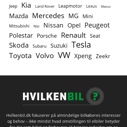
Kia
Leapmotor
Jeep
Lexus
Land Rover
Maxus
Mercedes
MG
Mazda
Mini
Peugeot
Nissan
Opel
Mitsubishi
Nio
Renault
Polestar
Porsche
Seat
Tesla
Skoda
Suzuki
Subaru
VW
Toyota
Volvo
Xpeng
Zeekr
Hvilkenbil.dk fokuserer på almindelige bilkøberes interesser
og behov – ikke mindst hvad omstillingen til elbiler betyder