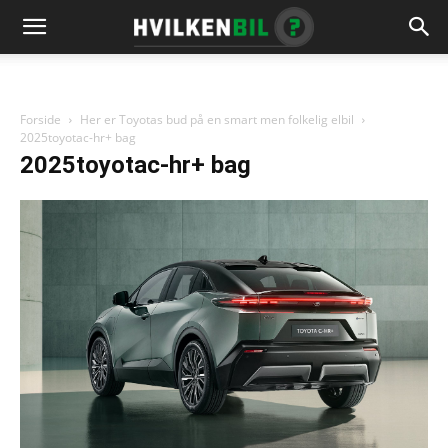
Forside
Her er Toyotas bud på en smart men folkelig elbil
2025toyotac-hr+ bag
2025toyotac-hr+ bag