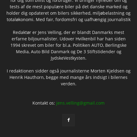
for dig som bilist og forbruger. Vi bringer nyheder om og
tests af de mest populære biler på det danske marked og
holder dig opdateret om bilers sikkerhed, miljøbelastning og
totaløkonomi. Med fair, fordomsfri og uafhængig journalistik
Redaktør er Jens Velling, der er blandt Danmarks mest
erfarne biljournalister. Udover Hvilkenbil har han siden
1994 skrevet om biler for bl.a. Politiken AUTO, Berlingske
Media, Auto Bild Danmark og De 3 Stiftstidender og
JydskeVestkysten.
I redaktionen sidder også journalisterne Morten Kjeldsen og
Henrik Hauthorn, begge med mange års indsigt i bilernes
verden.
Kontakt os:
jens.velling@gmail.com