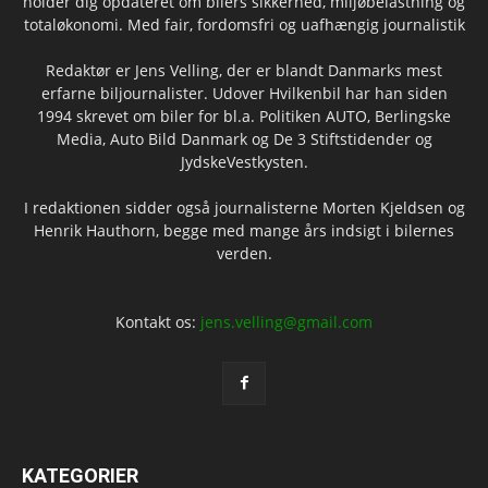
holder dig opdateret om bilers sikkerhed, miljøbelastning og
totaløkonomi. Med fair, fordomsfri og uafhængig journalistik
Redaktør er Jens Velling, der er blandt Danmarks mest
erfarne biljournalister. Udover Hvilkenbil har han siden
1994 skrevet om biler for bl.a. Politiken AUTO, Berlingske
Media, Auto Bild Danmark og De 3 Stiftstidender og
JydskeVestkysten.
I redaktionen sidder også journalisterne Morten Kjeldsen og
Henrik Hauthorn, begge med mange års indsigt i bilernes
verden.
Kontakt os:
jens.velling@gmail.com
KATEGORIER