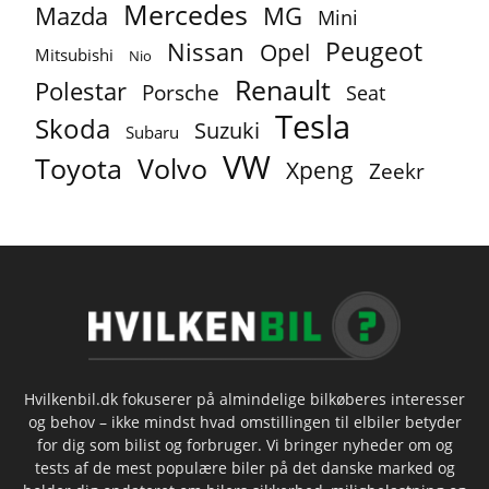
Mercedes
MG
Mazda
Mini
Peugeot
Nissan
Opel
Mitsubishi
Nio
Renault
Polestar
Porsche
Seat
Tesla
Skoda
Suzuki
Subaru
VW
Toyota
Volvo
Xpeng
Zeekr
Hvilkenbil.dk fokuserer på almindelige bilkøberes interesser
og behov – ikke mindst hvad omstillingen til elbiler betyder
for dig som bilist og forbruger. Vi bringer nyheder om og
tests af de mest populære biler på det danske marked og