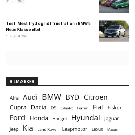
31. juli 2026
Test: Mest fryd og lidt frustration i BMW’s
Neue Klasse elbil
1. august 2026
BILMÆRKER
BMW
BYD
Audi
Citroën
Alfa
Fiat
Cupra
Dacia
Fisker
DS
Ferrari
Exlantix
Ford
Hyundai
Honda
Jaguar
Hongqi
Kia
Leapmotor
Jeep
Lexus
Land Rover
Maxus