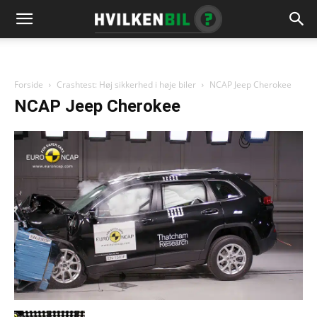
Forside
Crashtest: Høj sikkerhed i høje biler
NCAP Jeep Cherokee
NCAP Jeep Cherokee