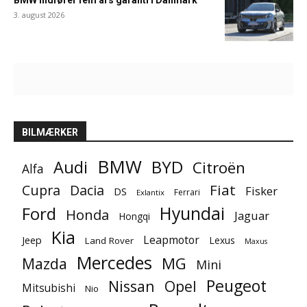
BMW indfører fem års garanti i Danmark
3. august 2026
BILMÆRKER
BMW
BYD
Audi
Citroën
Alfa
Fiat
Cupra
Dacia
Fisker
DS
Ferrari
Exlantix
Ford
Hyundai
Honda
Jaguar
Hongqi
Kia
Leapmotor
Jeep
Lexus
Land Rover
Maxus
Mercedes
MG
Mazda
Mini
Peugeot
Nissan
Opel
Mitsubishi
Nio