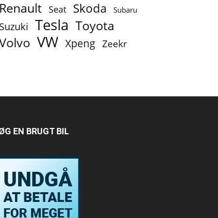
Renault
Skoda
Seat
Subaru
Tesla
Toyota
Suzuki
VW
Volvo
Xpeng
Zeekr
ØG EN BRUGT BIL