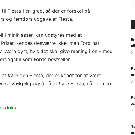
il Fiesta i en grad, så der er forskel på
rs og femdørs udgave af Fiesta.
bil i miniklassen kan udstyres med et
Br
. Prisen kendes desværre ikke, men Ford har
el
må være dyrt, hvis det skal give mening i en – med
3.
verdagsbil som Fords bestseller.
Po
å at
køre
den Fiesta, der er kendt for at være
m
3.
n selvfølgelig også på at
høre
Fiesta, når den nu
Po
za
ns duks
5.
Te
mi