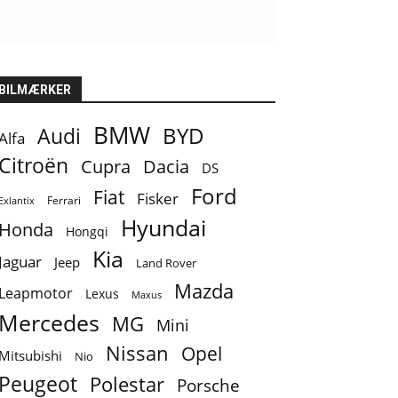
BILMÆRKER
BMW
BYD
Audi
Alfa
Citroën
Cupra
Dacia
DS
Ford
Fiat
Fisker
Ferrari
Exlantix
Hyundai
Honda
Hongqi
Kia
Jaguar
Jeep
Land Rover
Mazda
Leapmotor
Lexus
Maxus
Mercedes
MG
Mini
Nissan
Opel
Mitsubishi
Nio
Peugeot
Polestar
Porsche