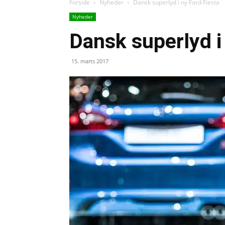
Forside
Nyheder
Dansk superlyd i ny Ford Fiesta
Nyheder
Dansk superlyd i
15. marts 2017