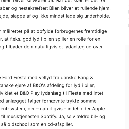
ilen bliver selvkørende. Når det sker, er det for
ber og hestekræfter: Bilen bliver et rullende hjem,
ejde, slappe af og ikke mindst lade sig underholde.
r målrettet på at opfylde forbrugernes fremtidige
at f.eks. god lyd i bilen spiller en rolle for en
d og tilbyder dem naturligvis et lydanlæg ud over
e Ford Fiesta med vellyd fra danske Bang &
ke ejere af B&O's afdeling for lyd i biler,
viklet et B&O Play lydanlæg til Fiesta med intet
Med anlægget følger førnævnte trykfølsomme
nt-system, der – naturligvis – indeholder Apple
il musiktjenesten Spotify. Ja, selv ældre bil- og
så oldschool som en cd-afspiller.