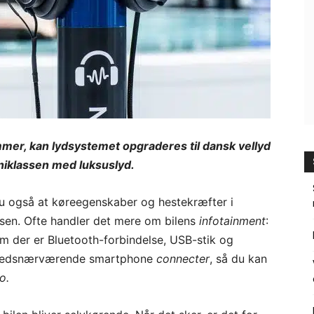
mmer, kan lydsystemet opgraderes til dansk vellyd
miniklassen med luksuslyd.
du også at køreegenskaber og hestekræfter i
ssen. Ofte handler det mere om bilens
infotainment
:
m der er Bluetooth-forbindelse, USB-stik og
llestedsnærværende smartphone
connecter
, så du kan
o.