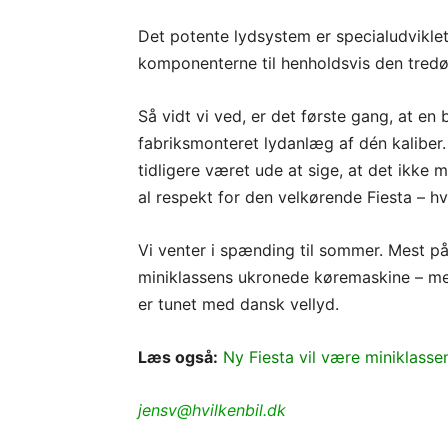
Det potente lydsystem er specialudviklet t
komponenterne til henholdsvis den tredø
Så vidt vi ved, er det første gang, at en 
fabriksmonteret lydanlæg af dén kaliber
tidligere været ude at sige, at det ikke 
al respekt for den velkørende Fiesta – h
Vi venter i spænding til sommer. Mest p
miniklassens ukronede køremaskine – me
er tunet med dansk vellyd.
Læs også:
Ny Fiesta vil være miniklasse
jensv@hvilkenbil.dk