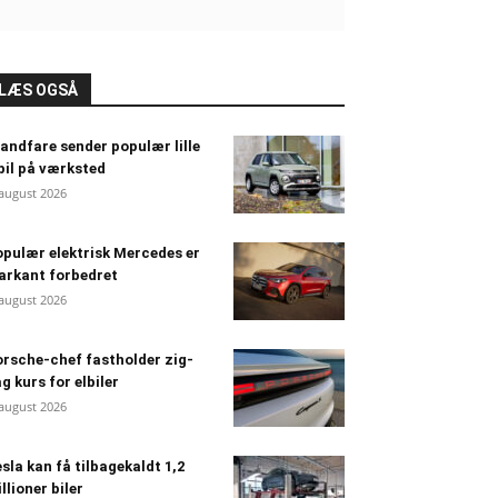
LÆS OGSÅ
andfare sender populær lille
bil på værksted
 august 2026
pulær elektrisk Mercedes er
arkant forbedret
 august 2026
rsche-chef fastholder zig-
g kurs for elbiler
 august 2026
sla kan få tilbagekaldt 1,2
llioner biler