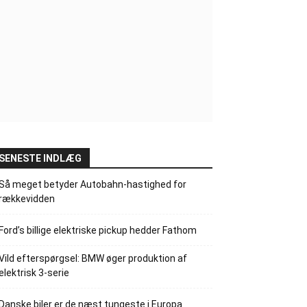
SENESTE INDLÆG
Så meget betyder Autobahn-hastighed for
rækkevidden
Ford’s billige elektriske pickup hedder Fathom
Vild efterspørgsel: BMW øger produktion af
elektrisk 3-serie
Danske biler er de næst tungeste i Europa