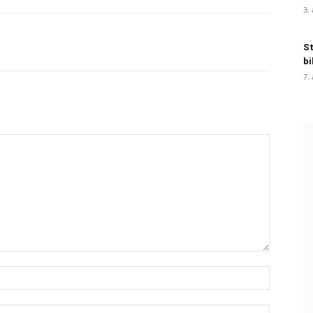
3.
St
bi
7.