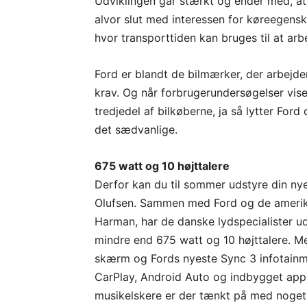
Udviklingen går stærkt og ender med, at b
alvor slut med interessen for køreegenska
hvor transporttiden kan bruges til at arb
Ford er blandt de bilmærker, der arbejde
krav. Og når forbrugerundersøgelser viser, 
tredjedel af bilkøberne, ja så lytter For
det sædvanlige.
675 watt og 10 højttalere
Derfor kan du til sommer udstyre din ny
Olufsen. Sammen med Ford og de amerikans
Harman, har de danske lydspecialister ud
mindre end 675 watt og 10 højttalere. 
skærm og Fords nyeste Sync 3 infotainme
CarPlay, Android Auto og indbygget app t
musikelskere er der tænkt på med noget 