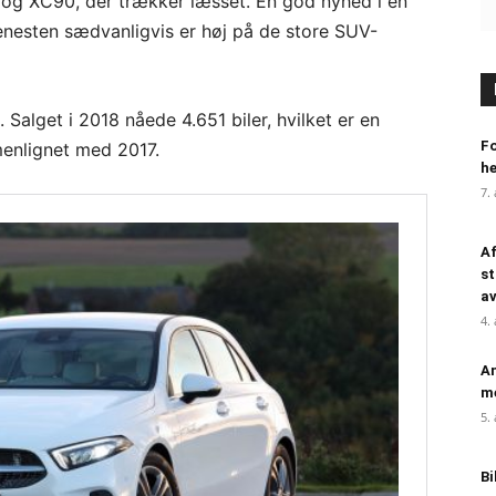
og XC90, der trækker læsset. En god nyhed i en
jenesten sædvanligvis er høj på de store SUV-
 Salget i 2018 nåede 4.651 biler, hvilket er en
Fo
enlignet med 2017.
h
7.
Af
st
a
4.
An
me
5.
Bi