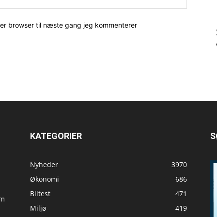
her browser til næste gang jeg kommenterer
KATEGORIER
S
Nyheder
3970
Økonomi
686
Biltest
471
om
Miljø
419