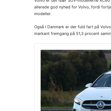
Volvo er det især SUV-modellerne XC60 
allerede god nyhed for Volvo, fordi fort
modeller.
Også i Danmark er der fuld fart på Volvo.
markant fremgang på 51,3 procent samm