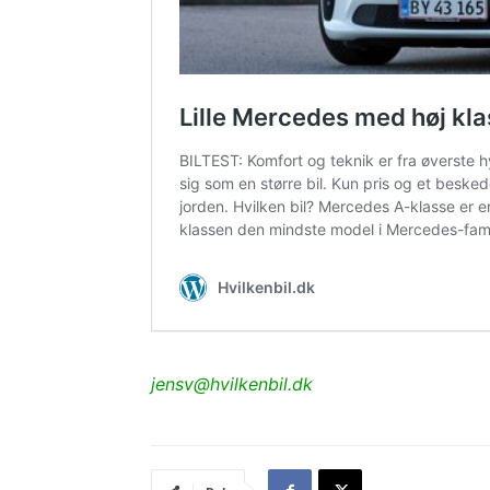
jensv@hvilkenbil.dk