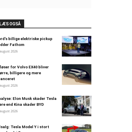
LÆS OGSÅ
rd’s billige elektriske pickup
edder Fathom
 august 2026
løser for Volvo EX40 bliver
ørre, billigere og mere
vanceret
 august 2026
alyse: Elon Musk skader Tesla
re end Kina skader BYD
 august 2026
lsalg: Tesla Model Y i stort