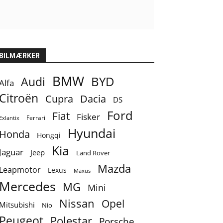
BILMÆRKER
BMW
BYD
Audi
Alfa
Citroën
Cupra
Dacia
DS
Ford
Fiat
Fisker
Ferrari
Exlantix
Hyundai
Honda
Hongqi
Kia
Jaguar
Jeep
Land Rover
Mazda
Leapmotor
Lexus
Maxus
Mercedes
MG
Mini
Nissan
Opel
Mitsubishi
Nio
Peugeot
Polestar
Porsche