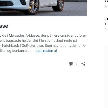
c
7.
Tr
bl
6.