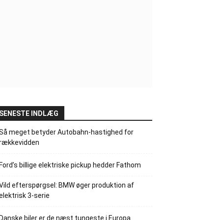
SENESTE INDLÆG
Så meget betyder Autobahn-hastighed for
rækkevidden
Ford’s billige elektriske pickup hedder Fathom
Vild efterspørgsel: BMW øger produktion af
elektrisk 3-serie
Danske biler er de næst tungeste i Europa