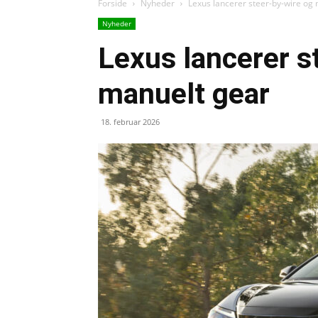
Forside
Nyheder
Lexus lancerer steer-by-wire og
Nyheder
Lexus lancerer s
manuelt gear
18. februar 2026