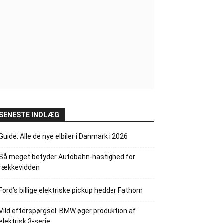
SENESTE INDLÆG
Guide: Alle de nye elbiler i Danmark i 2026
Så meget betyder Autobahn-hastighed for
rækkevidden
Ford’s billige elektriske pickup hedder Fathom
Vild efterspørgsel: BMW øger produktion af
elektrisk 3-serie