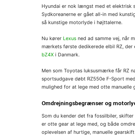
Hyundai er nok længst med et elektrisk 
Sydkoreanerne er gået all-in med kunstig
så kunstige motorlyde i højttalerne.
Nu kører
Lexus
ned ad samme vej, når m
mærkets første dedikerede elbil RZ, der 
bZ4X
i Danmark.
Men som Toyotas luksusmærke får RZ natu
sportsudgave døbt RZ550e F-Sport med 
mulighed for at lege med otte manuelle g
Omdrejningsbegrænser og motorly
Som du kender det fra fossilbiler, skifte
er otte gear at lege med, og både omdr
oplevelsen af hurtige, manuelle gearskift