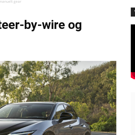
 manuelt gear
teer-by-wire og