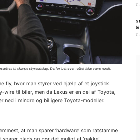
7.
St
bi
7.
ttes til skarpe styreudslag. Derfor behøver rattet ikke være rundt.
fly, hvor man styrer ved hjælp af et joystick.
-wire til biler, men da Lexus er en del af Toyota,
ver ned i mindre og billigere Toyota-modeller.
fremmest, at man sparer ’hardware’ som ratstamme
t sparer plads og gør det muligt at ’pakke’