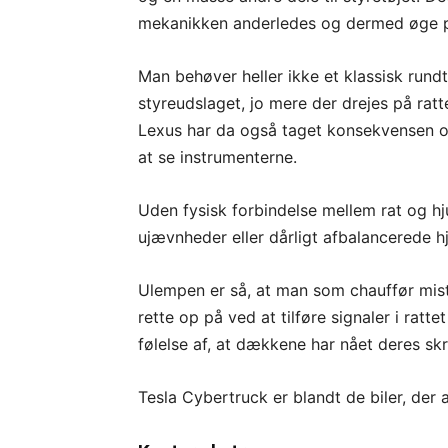
mekanikken anderledes og dermed øge p
Man behøver heller ikke et klassisk rund
styreudslaget, jo mere der drejes på ratt
Lexus har da også taget konsekvensen og s
at se instrumenterne.
Uden fysisk forbindelse mellem rat og hjul
ujævnheder eller dårligt afbalancerede hj
Ulempen er så, at man som chauffør miste
rette op på ved at tilføre signaler i ratte
følelse af, at dækkene har nået deres skr
Tesla Cybertruck er blandt de biler, der 