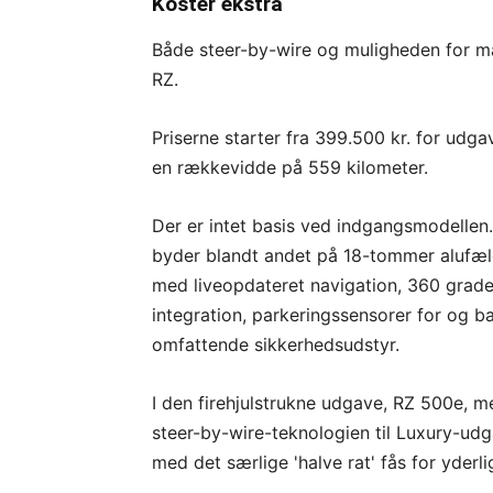
Koster ekstra
Både steer-by-wire og muligheden for ma
RZ.
Priserne starter fra 399.500 kr. for ud
en rækkevidde på 559 kilometer.
Der er intet basis ved indgangsmodellen
byder blandt andet på 18-tommer alufæl
med liveopdateret navigation, 360 grad
integration, parkeringssensorer for og 
omfattende sikkerhedsudstyr.
I den firehjulstrukne udgave, RZ 500e, m
steer-by-wire-teknologien til Luxury-udg
med det særlige 'halve rat' fås for yderli