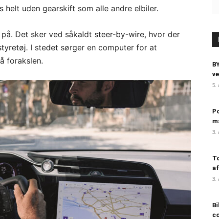
 helt uden gearskift som alle andre elbiler.
på. Det sker ved såkaldt steer-by-wire, hvor der
styretøj. I stedet sørger en computer for at
å forakslen.
BY
ve
5.
Po
m
3.
To
af
3.
Bi
c