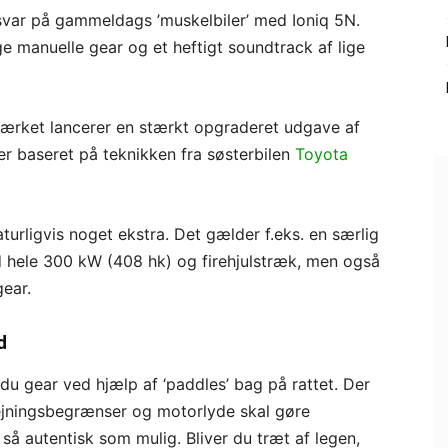
svar på gammeldags ’muskelbiler’ med Ioniq 5N.
e manuelle gear og et heftigt soundtrack af lige
ærket lancerer en stærkt opgraderet udgave af
er baseret på teknikken fra søsterbilen
Toyota
rligvis noget ekstra. Det gælder f.eks. en særlig
hele 300 kW (408 hk) og firehjulstræk, men også
ear.
d
r du gear ved hjælp af ‘paddles’ bag på rattet. Der
ejningsbegrænser og motorlyde skal gøre
 så autentisk som mulig. Bliver du træt af legen,