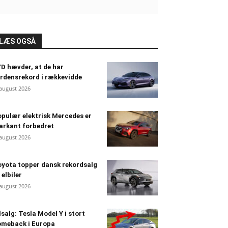
LÆS OGSÅ
D hævder, at de har
rdensrekord i rækkevidde
 august 2026
pulær elektrisk Mercedes er
arkant forbedret
 august 2026
yota topper dansk rekordsalg
 elbiler
 august 2026
lsalg: Tesla Model Y i stort
omeback i Europa