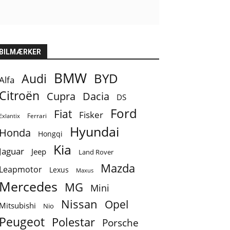
BILMÆRKER
BMW
BYD
Audi
Alfa
Citroën
Cupra
Dacia
DS
Ford
Fiat
Fisker
Ferrari
Exlantix
Hyundai
Honda
Hongqi
Kia
Jaguar
Jeep
Land Rover
Mazda
Leapmotor
Lexus
Maxus
Mercedes
MG
Mini
Nissan
Opel
Mitsubishi
Nio
Peugeot
Polestar
Porsche