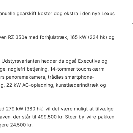
nuelle gearskift koster dog ekstra i den nye Lexus
gaven RZ 350e med forhjulstræk, 165 kW (224 hk) og
. Udstyrsvarianten hedder da også Executive og
ge, nøglefri betjening, 14-tommer touchskærm
ers panoramakamera, trådløs smartphone-
bag, 22 kW AC-opladning, kunstlæderindtræk og
ed 279 kW (380 hk) vil det være muligt at tilvælge
aven, der står til 499.500 kr. Steer-by-wire-pakken
gere 24.500 kr.