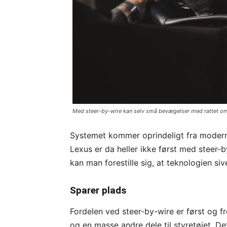
Med steer-by-wire kan selv små bevægelser med rattet omsæ
Systemet kommer oprindeligt fra moderne 
Lexus er da heller ikke først med steer-by
kan man forestille sig, at teknologien si
Sparer plads
Fordelen ved steer-by-wire er først og 
og en masse andre dele til styretøjet. De