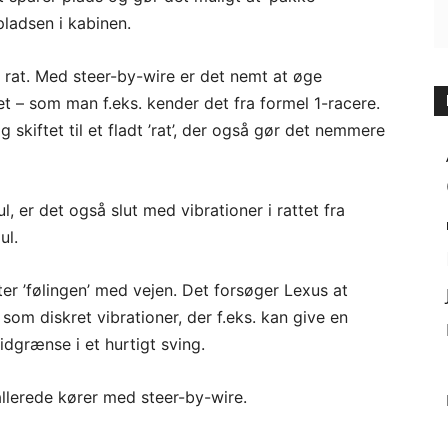
ladsen i kabinen.
t rat. Med steer-by-wire er det nemt at øge
et – som man f.eks. kender det fra formel 1-racere.
kiftet til et fladt ’rat’, der også gør det nemmere
, er det også slut med vibrationer i rattet fra
ul.
r ’følingen’ med vejen. Det forsøger Lexus at
t som diskret vibrationer, der f.eks. kan give en
idgrænse i et hurtigt sving.
allerede kører med steer-by-wire.