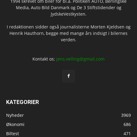
1994 skrevet om biler for bl.a. Politiken AUTO, Berlingske
Media, Auto Bild Danmark og De 3 Stiftstidender og
JydskeVestkysten.
I redaktionen sidder også journalisterne Morten Kjeldsen og
Henrik Hauthorn, begge med mange års indsigt i bilernes
verden.
Kontakt os:
jens.velling@gmail.com
KATEGORIER
Nyheder
3969
Økonomi
686
Biltest
471