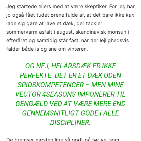
Jeg startede ellers med at være skeptiker. For jeg har
jo også fået tudet ørene fulde af, at det bare ikke
kan
lade sig gøre at lave et dæk, der tackler
sommervarm asfalt i august, skandinavisk monsun i
efteråret og samtidig står fast, når der lejlighedsvis
falder både is og sne om vinteren.
OG NEJ, HELÅRSDÆK ER IKKE
PERFEKTE. DET ER ET DÆK UDEN
SPIDSKOMPETENCER – MEN MINE
VECTOR 4SEASONS IMPONERER TIL
GENGÆLD VED AT VÆRE MERE END
GENNEMSNITLIGT GODE I ALLE
DISCIPLINER.
De bremser næsten lige så godt på tør vej som