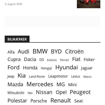
3. august 2026
BILMÆRKER
BMW
BYD
Audi
Citroën
Alfa
Fiat
Cupra
Dacia
Fisker
DS
Ferrari
Exlantix
Ford
Hyundai
Honda
Jaguar
Hongqi
Kia
Leapmotor
Jeep
Lexus
Land Rover
Maxus
Mercedes
MG
Mazda
Mini
Peugeot
Nissan
Opel
Mitsubishi
Nio
Renault
Polestar
Porsche
Seat