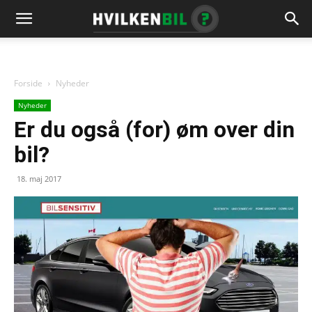
Forside
Nyheder
Nyheder
Er du også (for) øm over din
bil?
18. maj 2017