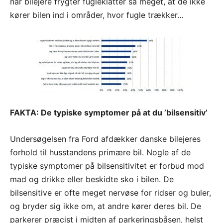
når bilejere frygter fugleklatter så meget, at de ikke
kører bilen ind i områder, hvor fugle trækker…
FAKTA: De typiske symptomer på at du ’bilsensitiv’
Undersøgelsen fra Ford afdækker danske bilejeres
forhold til husstandens primære bil. Nogle af de
typiske symptomer på bilsensitivitet er forbud mod
mad og drikke eller beskidte sko i bilen. De
bilsensitive er ofte meget nervøse for ridser og buler,
og bryder sig ikke om, at andre kører deres bil. De
parkerer præcist i midten af parkeringsbåsen, helst