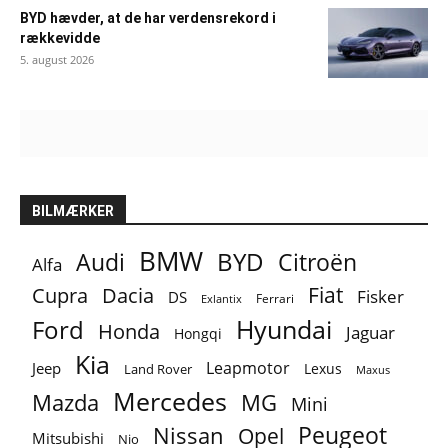
BYD hævder, at de har verdensrekord i
rækkevidde
5. august 2026
BILMÆRKER
BMW
BYD
Audi
Citroën
Alfa
Fiat
Cupra
Dacia
Fisker
DS
Ferrari
Exlantix
Ford
Hyundai
Honda
Jaguar
Hongqi
Kia
Leapmotor
Jeep
Lexus
Land Rover
Maxus
Mercedes
MG
Mazda
Mini
Peugeot
Nissan
Opel
Mitsubishi
Nio