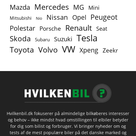
Mercedes
MG
Mazda
Mini
Peugeot
Nissan
Opel
Mitsubishi
Nio
Renault
Polestar
Porsche
Seat
Tesla
Skoda
Suzuki
Subaru
VW
Toyota
Volvo
Xpeng
Zeekr
Hvilkenbil.dk fokuserer på almindelige bilkøberes interesser
og behov – ikke mindst hvad omstillingen til elbiler betyder
for dig som bilist og forbruger. Vi bringer nyheder om og
tests af de mest populære biler på det danske marked og