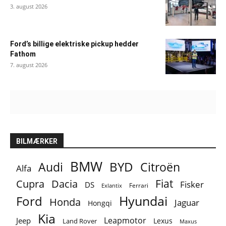
3. august 2026
Ford’s billige elektriske pickup hedder
Fathom
7. august 2026
BILMÆRKER
BMW
BYD
Audi
Citroën
Alfa
Fiat
Cupra
Dacia
Fisker
DS
Ferrari
Exlantix
Ford
Hyundai
Honda
Jaguar
Hongqi
Kia
Leapmotor
Jeep
Lexus
Land Rover
Maxus