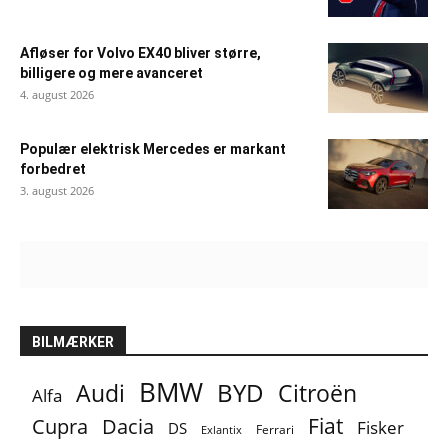
Afløser for Volvo EX40 bliver større,
billigere og mere avanceret
4. august 2026
Populær elektrisk Mercedes er markant
forbedret
3. august 2026
BILMÆRKER
BMW
BYD
Audi
Citroën
Alfa
Fiat
Cupra
Dacia
Fisker
DS
Ferrari
Exlantix