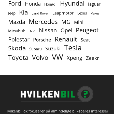
Ford
Hyundai
Honda
Jaguar
Hongqi
Kia
Leapmotor
Jeep
Lexus
Land Rover
Maxus
Mercedes
MG
Mazda
Mini
Peugeot
Nissan
Opel
Mitsubishi
Nio
Renault
Polestar
Porsche
Seat
Tesla
Skoda
Suzuki
Subaru
VW
Toyota
Volvo
Xpeng
Zeekr
Hvilkenbil.dk fokuserer på almindelige bilkøberes interesser