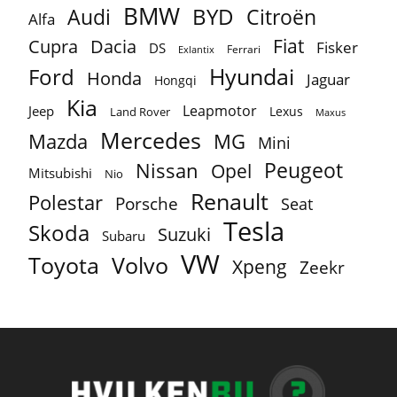
BMW
BYD
Audi
Citroën
Alfa
Fiat
Cupra
Dacia
Fisker
DS
Ferrari
Exlantix
Ford
Hyundai
Honda
Jaguar
Hongqi
Kia
Leapmotor
Jeep
Lexus
Land Rover
Maxus
Mercedes
MG
Mazda
Mini
Peugeot
Nissan
Opel
Mitsubishi
Nio
Renault
Polestar
Porsche
Seat
Tesla
Skoda
Suzuki
Subaru
VW
Toyota
Volvo
Xpeng
Zeekr