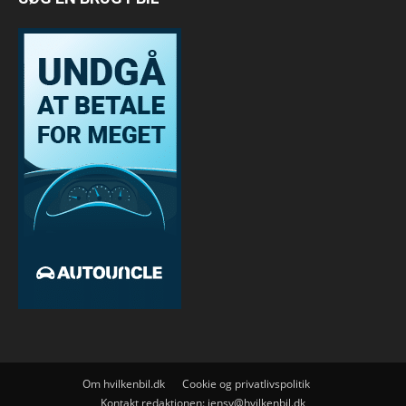
Om hvilkenbil.dk
Cookie og privatlivspolitik
Kontakt redaktionen:
jensv@hvilkenbil.dk