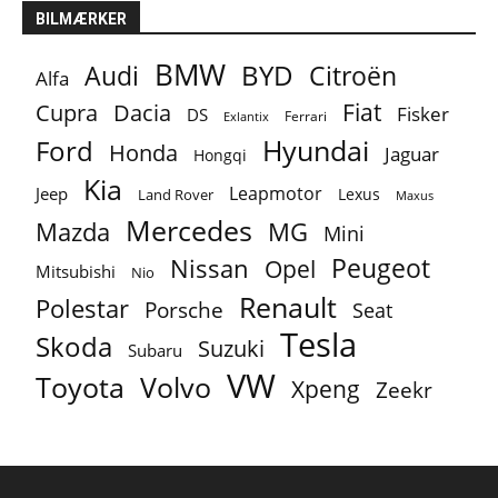
BILMÆRKER
BMW
BYD
Audi
Citroën
Alfa
Fiat
Cupra
Dacia
Fisker
DS
Ferrari
Exlantix
Ford
Hyundai
Honda
Jaguar
Hongqi
Kia
Leapmotor
Jeep
Lexus
Land Rover
Maxus
Mercedes
MG
Mazda
Mini
Peugeot
Nissan
Opel
Mitsubishi
Nio
Renault
Polestar
Porsche
Seat
Tesla
Skoda
Suzuki
Subaru
VW
Toyota
Volvo
Xpeng
Zeekr