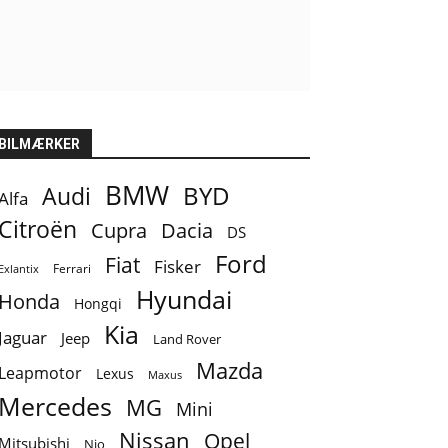
BILMÆRKER
BMW
BYD
Audi
Alfa
Citroën
Cupra
Dacia
DS
Ford
Fiat
Fisker
Ferrari
Exlantix
Hyundai
Honda
Hongqi
Kia
Jaguar
Jeep
Land Rover
Mazda
Leapmotor
Lexus
Maxus
Mercedes
MG
Mini
Nissan
Opel
Mitsubishi
Nio