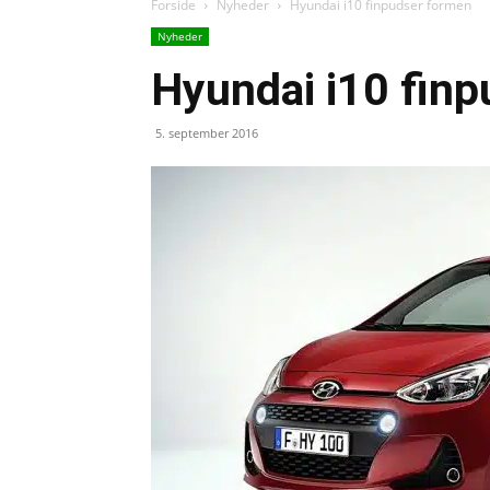
Forside
Nyheder
Hyundai i10 finpudser formen
Nyheder
Hyundai i10 fin
5. september 2016