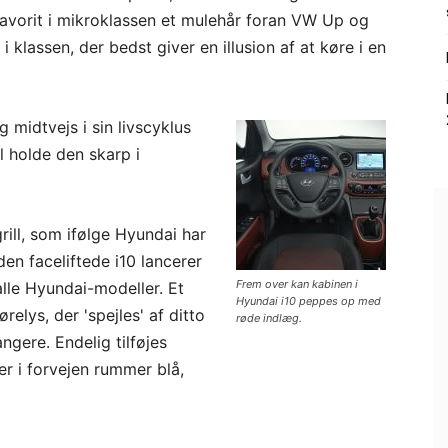
favorit i mikroklassen et mulehår foran VW Up og
i klassen, der bedst giver en illusion af at køre i en
midtvejs i sin livscyklus
al holde den skarp i
rill, som ifølge Hyundai har
en faceliftede i10 lancerer
Frem over kan kabinen i
lle Hyundai-modeller. Et
Hyundai i10 peppes op med
elys, der 'spejles' af ditto
røde indlæg.
ngere. Endelig tilføjes
der i forvejen rummer blå,