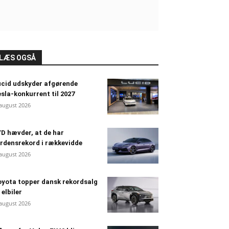
LÆS OGSÅ
cid udskyder afgørende
sla-konkurrent til 2027
 august 2026
D hævder, at de har
rdensrekord i rækkevidde
 august 2026
yota topper dansk rekordsalg
 elbiler
 august 2026