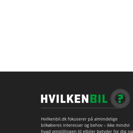
Hvilkenbil.dk fokuserer på almindelige
bilkøberes interesser og behov – ikke mindst
hvad omstillingen til elbiler betyder for dig s