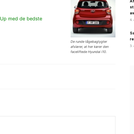
Af
st
a
e Up med de bedste
4.
Sa
re
De runde tågebaglygter
3.
afslører, at her kører den
faceliftede Hyundai i10.