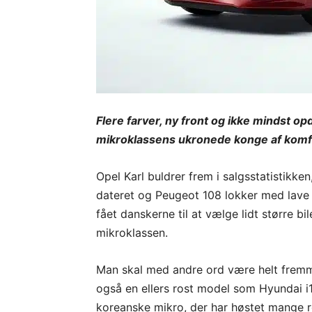
Flere farver, ny front og ikke mindst o
mikroklassens ukronede konge af komfo
Opel Karl buldrer frem i salgsstatistikk
dateret og Peugeot 108 lokker med lave l
fået danskerne til at vælge lidt større b
mikroklassen.
Man skal med andre ord være helt fremme
også en ellers rost model som Hyundai i1
koreanske mikro, der har høstet mange ro