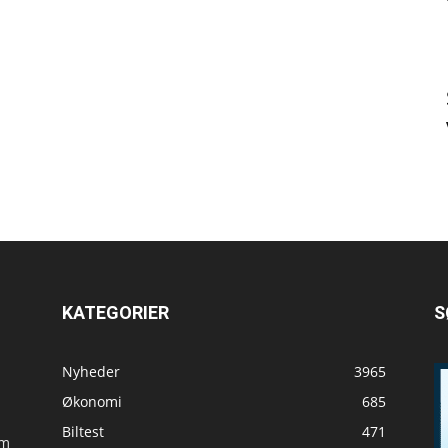
KATEGORIER
S
Nyheder
3965
Økonomi
685
Biltest
471
om