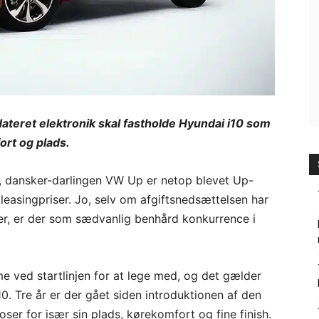
pdateret elektronik skal fastholde Hyundai i10 som
rt og plads.
en, dansker-darlingen VW Up er netop blevet Up-
easingpriser. Jo, selv om afgiftsnedsættelsen har
iler, er der som sædvanlig benhård konkurrence i
 ved startlinjen for at lege med, og det gælder
0. Tre år er der gået siden introduktionen af den
ser for især sin plads, kørekomfort og fine finish.