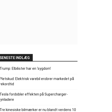
SENESTE INDLÆG
Trump: Elbilister har en ‘sygdom’
Pletskud: Elektrisk varebil erobrer markedet på
rekordtid
Tesla fordobler effekten på Supercharger-
lynladere
Tre kinesiske bilmærker er nu blandt verdens 10