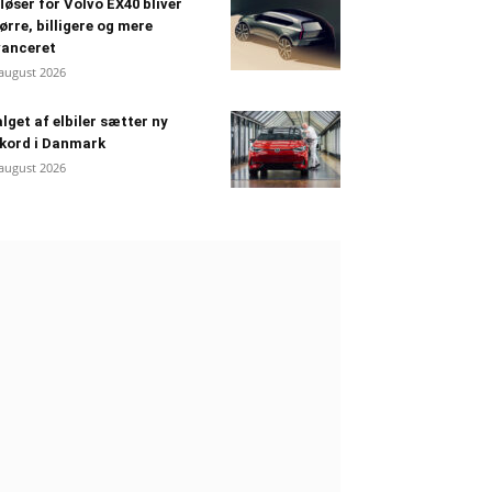
løser for Volvo EX40 bliver
ørre, billigere og mere
vanceret
 august 2026
lget af elbiler sætter ny
kord i Danmark
 august 2026