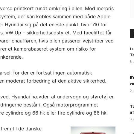
verse printkort rundt omkring i bilen. Mod merpris
t-system, der kan kobles sammen med både Apple
 Hyundai sig på det eneste punkt, hvor i10 for
s. VW Up – sikkerhedsudstyret. Med faceliftet får
varer chaufføren, hvis bilen passerer vejstriber ved
rer et kamerabaseret system om risiko for
Lu
Te
ankørende.
5.
sel, for der er fortsat ingen automatisk
BY
n moderat forbedring af den aktive sikkerhed.
ve
5.
 ved. Hyundai hævder, at undervogn og styretøj er
ændringerne består i. Også motorprogrammet
To
 cylindre og 66 hk eller fire cylindre og 86 hk.
af
3.
 frem til de danske