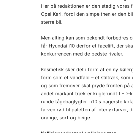
Her på redaktionen er den stadig vores 
Opel Karl, fordi den simpelthen er den bil 
større bil.
Men alting kan som bekendt forbedres og 
får Hyundai i10 derfor et facelift, der sk
konkurrencen med de bedste rivaler.
Kosmetisk sker det i form af en ny kølerg
form som et vandfald – et stiltræk, som d
og som fremover skal pryde fronten på a
andet markant træk er kuglerundt LED-kør
runde tågebaglygter i i10's bagerste kofa
farven rød til paletten af interiørfarver, 
orange, sort og beige.