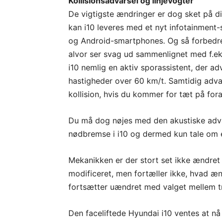
Kollisionsadvarsel og linjevogter
De vigtigste ændringer er dog sket på di
kan i10 leveres med et nyt infotainmen
og Android-smartphones. Og så forbedrer
alvor ser svag ud sammenlignet med f.ek
i10 nemlig en aktiv sporassistent, der ad
hastigheder over 60 km/t. Samtidig adva
kollision, hvis du kommer for tæt på for
Du må dog nøjes med den akustiske advar
nødbremse i i10 og dermed kun tale om e
Mekanikken er der stort set ikke ændret
modificeret, men fortæller ikke, hvad 
fortsætter uændret med valget mellem tre
Den faceliftede Hyundai i10 ventes at nå