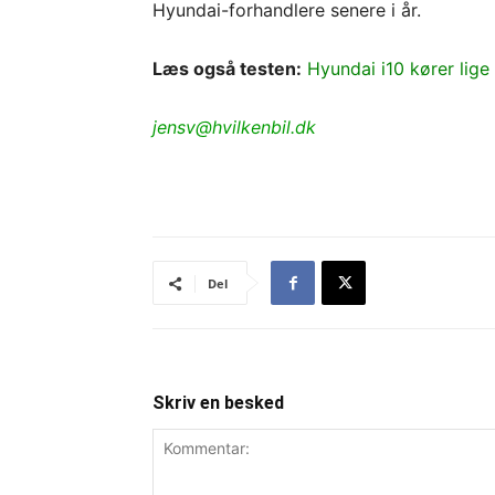
Hyundai-forhandlere senere i år.
Læs også testen:
Hyundai i10 kører lig
jensv@hvilkenbil.dk
Del
Skriv en besked