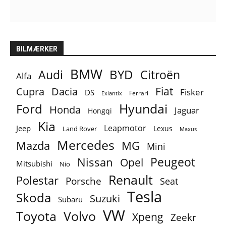
BILMÆRKER
BMW
BYD
Audi
Citroën
Alfa
Fiat
Cupra
Dacia
Fisker
DS
Ferrari
Exlantix
Ford
Hyundai
Honda
Jaguar
Hongqi
Kia
Leapmotor
Jeep
Lexus
Land Rover
Maxus
Mercedes
MG
Mazda
Mini
Peugeot
Nissan
Opel
Mitsubishi
Nio
Renault
Polestar
Porsche
Seat
Tesla
Skoda
Suzuki
Subaru
VW
Toyota
Volvo
Xpeng
Zeekr