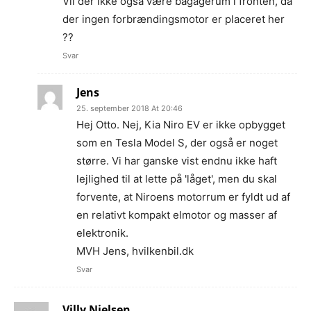
Vil der ikke også være bagagerum i fronten, da
der ingen forbrændingsmotor er placeret her
??
Svar
Jens
25. september 2018 At 20:46
Hej Otto. Nej, Kia Niro EV er ikke opbygget
som en Tesla Model S, der også er noget
større. Vi har ganske vist endnu ikke haft
lejlighed til at lette på 'låget', men du skal
forvente, at Niroens motorrum er fyldt ud af
en relativt kompakt elmotor og masser af
elektronik.
MVH Jens, hvilkenbil.dk
Svar
Villy Nielsen