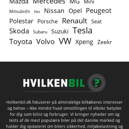
Mercedes
MG
Mazda
Mini
Peugeot
Nissan
Opel
Mitsubishi
Nio
Renault
Polestar
Porsche
Seat
Tesla
Skoda
Suzuki
Subaru
VW
Toyota
Volvo
Xpeng
Zeekr
Hvilkenbil.dk fokuserer på almindelige bilkøberes interesser
og behov – ikke mindst hvad omstillingen til elbiler betyder
for dig som bilist og forbruger. Vi bringer nyheder om og
tests af de mest populære biler på det danske marked og
holder dig opdateret om bilers sikkerhed, miljøbelastning og