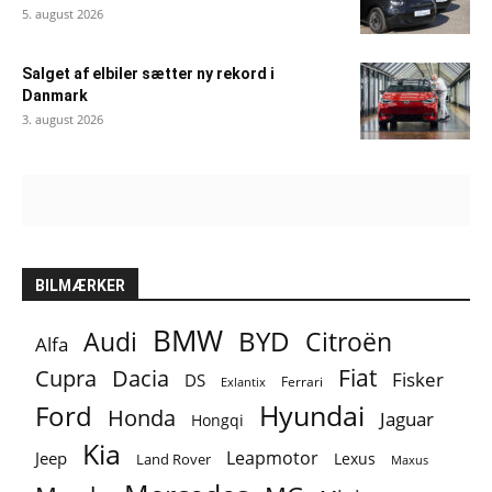
5. august 2026
Salget af elbiler sætter ny rekord i
Danmark
3. august 2026
BILMÆRKER
BMW
BYD
Audi
Citroën
Alfa
Fiat
Cupra
Dacia
Fisker
DS
Ferrari
Exlantix
Ford
Hyundai
Honda
Jaguar
Hongqi
Kia
Leapmotor
Jeep
Lexus
Land Rover
Maxus