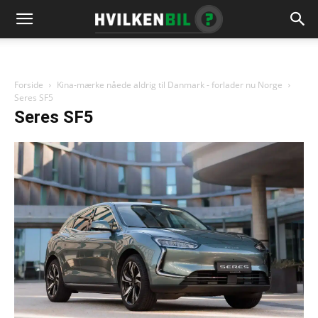
Forside
Kina-mærke nåede aldrig til Danmark - forlader nu Norge
Seres SF5
Seres SF5