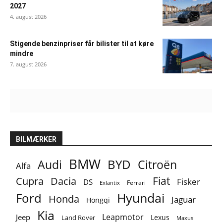
2027
4. august 2026
Stigende benzinpriser får bilister til at køre
mindre
7. august 2026
BILMÆRKER
BMW
BYD
Audi
Citroën
Alfa
Fiat
Cupra
Dacia
Fisker
DS
Ferrari
Exlantix
Ford
Hyundai
Honda
Jaguar
Hongqi
Kia
Leapmotor
Jeep
Lexus
Land Rover
Maxus