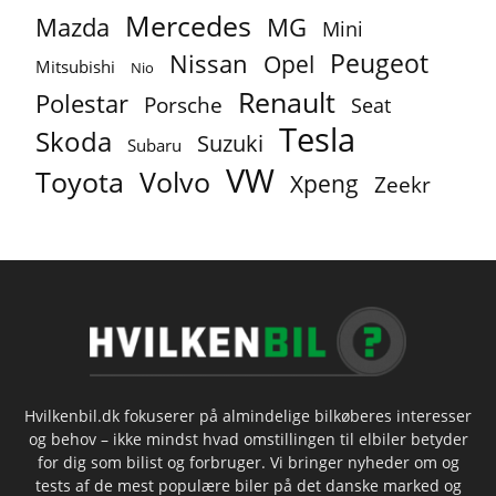
Mercedes
MG
Mazda
Mini
Peugeot
Nissan
Opel
Mitsubishi
Nio
Renault
Polestar
Porsche
Seat
Tesla
Skoda
Suzuki
Subaru
VW
Toyota
Volvo
Xpeng
Zeekr
Hvilkenbil.dk fokuserer på almindelige bilkøberes interesser
og behov – ikke mindst hvad omstillingen til elbiler betyder
for dig som bilist og forbruger. Vi bringer nyheder om og
tests af de mest populære biler på det danske marked og