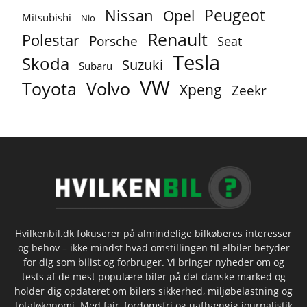
Peugeot
Nissan
Opel
Mitsubishi
Nio
Renault
Polestar
Porsche
Seat
Tesla
Skoda
Suzuki
Subaru
VW
Toyota
Volvo
Xpeng
Zeekr
Hvilkenbil.dk fokuserer på almindelige bilkøberes interesser
og behov – ikke mindst hvad omstillingen til elbiler betyder
for dig som bilist og forbruger. Vi bringer nyheder om og
tests af de mest populære biler på det danske marked og
holder dig opdateret om bilers sikkerhed, miljøbelastning og
totaløkonomi. Med fair, fordomsfri og uafhængig journalistik