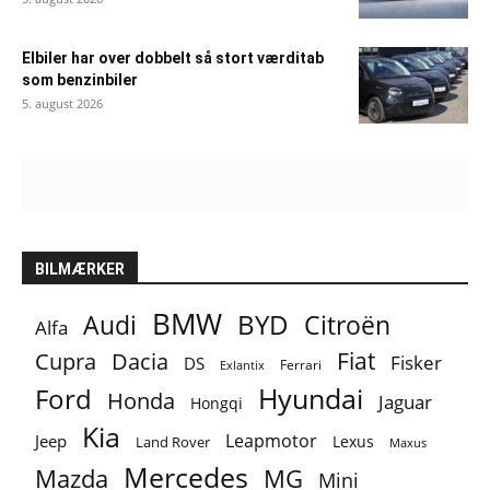
Elbiler har over dobbelt så stort værditab
som benzinbiler
5. august 2026
BILMÆRKER
BMW
BYD
Audi
Citroën
Alfa
Fiat
Cupra
Dacia
Fisker
DS
Ferrari
Exlantix
Ford
Hyundai
Honda
Jaguar
Hongqi
Kia
Leapmotor
Jeep
Lexus
Land Rover
Maxus
Mercedes
MG
Mazda
Mini