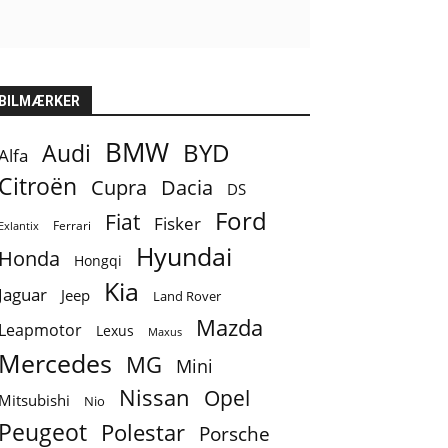
BILMÆRKER
BMW
BYD
Audi
Alfa
Citroën
Cupra
Dacia
DS
Ford
Fiat
Fisker
Ferrari
Exlantix
Hyundai
Honda
Hongqi
Kia
Jaguar
Jeep
Land Rover
Mazda
Leapmotor
Lexus
Maxus
Mercedes
MG
Mini
Nissan
Opel
Mitsubishi
Nio
Peugeot
Polestar
Porsche