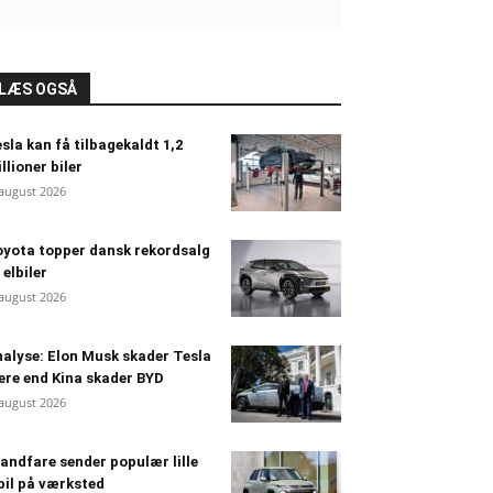
LÆS OGSÅ
sla kan få tilbagekaldt 1,2
llioner biler
 august 2026
yota topper dansk rekordsalg
 elbiler
 august 2026
alyse: Elon Musk skader Tesla
re end Kina skader BYD
 august 2026
andfare sender populær lille
bil på værksted