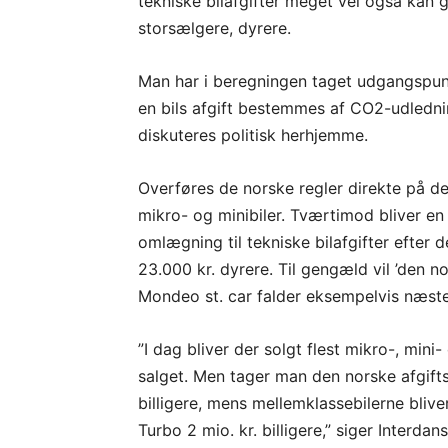
tekniske bilafgifter meget vel også kan g
storsælgere, dyrere.
Man har i beregningen taget udgangspunk
en bils afgift bestemmes af CO2-udledn
diskuteres politisk herhjemme.
Overføres de norske regler direkte på det
mikro- og minibiler. Tværtimod bliver e
omlægning til tekniske bilafgifter efte
23.000 kr. dyrere. Til gengæld vil ’den no
Mondeo st. car falder eksempelvis næsten
”I dag bliver der solgt flest mikro-, min
salget. Men tager man den norske afgifts
billigere, mens mellemklassebilerne bliver
Turbo 2 mio. kr. billigere,” siger Interdan