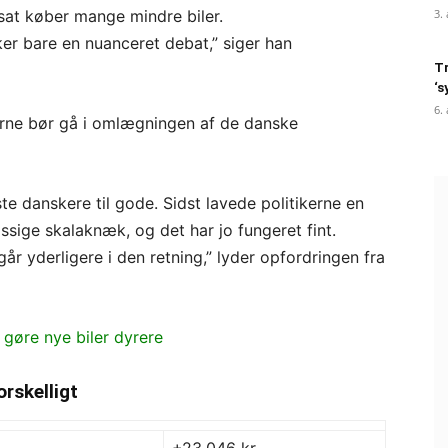
sat køber mange mindre biler.
3.
ker bare en nuanceret debat,” siger han
Tr
‘s
6.
ikerne bør gå i omlægningen af de danske
te danskere til gode. Sidst lavede politikerne en
ssige skalaknæk, og det har jo fungeret fint.
går yderligere i den retning,” lyder opfordringen fra
 gøre nye biler dyrere
rskelligt