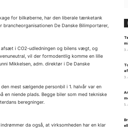
agkage for bilkøberne, har den liberale tænketank
ger brancheorganisationen De Danske Bilimportører,
Te
mi
d afsæt i CO2-udledningen og bilens vægt, og
3.
enuneutral, vil der formodentlig komme en lille
Gunni Mikkelsen, adm. direktør i De Danske
To
af
3.
at den mest sælgende personbil i 1. halvår var en
An
å en niende plads. Begge biler som med tekniske
me
Interdans beregninger.
5.
Br
 indrømmer da også, at virksomheden har en klar
el