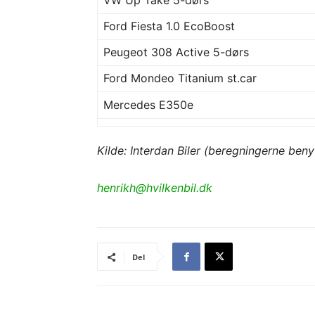
VW Up Take 5-dørs
Ford Fiesta 1.0 EcoBoost
Peugeot 308 Active 5-dørs
Ford Mondeo Titanium st.car
Mercedes E350e
Kilde: Interdan Biler (beregningerne beny
henrikh@hvilkenbil.dk
Del