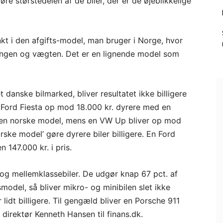
øre størstedelen af de biler, der er de øjeblikkelige
t i den afgifts-model, man bruger i Norge, hvor
ingen og vægten. Det er en lignende model som
 danske bilmarked, bliver resultatet ikke billigere
n Ford Fiesta op mod 18.000 kr. dyrere med en
r den norske model, mens en VW Up bliver op mod
rske model’ gøre dyrere biler billigere. En Ford
 147.000 kr. i pris.
i- og mellemklassebiler. De udgør knap 67 pct. af
model, så bliver mikro- og minibilen slet ikke
 lidt billigere. Til gengæld bliver en Porsche 911
s direktør Kenneth Hansen til finans.dk.