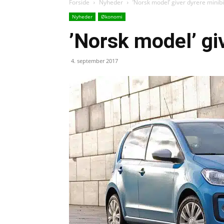
Forside
Nyheder
’Norsk model’ giver dyrere minibi
Nyheder
Økonomi
’Norsk model’ giv
4. september 2017