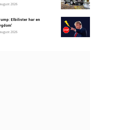
 august 2026
ump: Elbilister har en
ygdom’
 august 2026