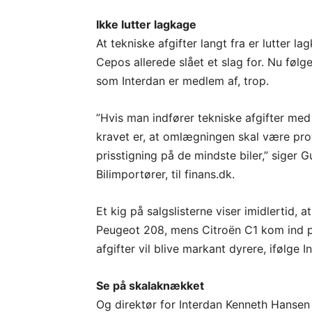
Ikke lutter lagkage
At tekniske afgifter langt fra er lutter l
Cepos allerede slået et slag for. Nu føl
som Interdan er medlem af, trop.
”Hvis man indfører tekniske afgifter me
kravet er, at omlægningen skal være prov
prisstigning på de mindste biler,” siger 
Bilimportører, til finans.dk.
Et kig på salgslisterne viser imidlertid, 
Peugeot 208, mens Citroën C1 kom ind p
afgifter vil blive markant dyrere, ifølge 
Se på skalaknækket
Og direktør for Interdan Kenneth Hansen