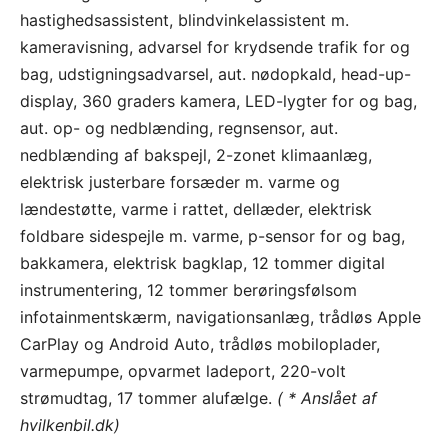
hastighedsassistent, blindvinkelassistent m.
kameravisning, advarsel for krydsende trafik for og
bag, udstigningsadvarsel, aut. nødopkald, head-up-
display, 360 graders kamera, LED-lygter for og bag,
aut. op- og nedblænding, regnsensor, aut.
nedblænding af bakspejl, 2-zonet klimaanlæg,
elektrisk justerbare forsæder m. varme og
lændestøtte, varme i rattet, dellæder, elektrisk
foldbare sidespejle m. varme, p-sensor for og bag,
bakkamera, elektrisk bagklap, 12 tommer digital
instrumentering, 12 tommer berøringsfølsom
infotainmentskærm, navigationsanlæg, trådløs Apple
CarPlay og Android Auto, trådløs mobiloplader,
varmepumpe, opvarmet ladeport, 220-volt
strømudtag, 17 tommer alufælge.
( * Anslået af
hvilkenbil.dk)