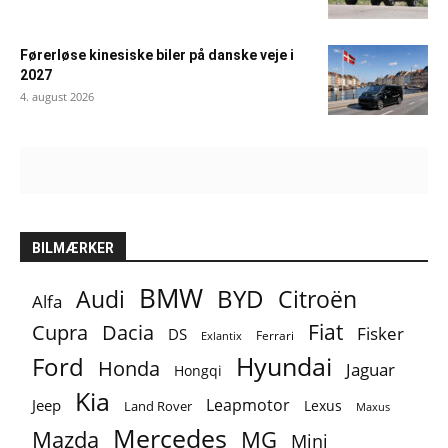
Førerløse kinesiske biler på danske veje i
2027
4. august 2026
BILMÆRKER
BMW
BYD
Audi
Citroën
Alfa
Fiat
Cupra
Dacia
Fisker
DS
Ferrari
Exlantix
Ford
Hyundai
Honda
Jaguar
Hongqi
Kia
Leapmotor
Jeep
Lexus
Land Rover
Maxus
Mercedes
MG
Mazda
Mini