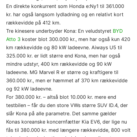
En direkte konkurrent som Honda e:Ny1 til 361.000
kr. har også langsom lydladning og en relativt kort
rækkevidde på 412 km.
Tre kinesere underbyder Kona: En veludstyret
BYD
Atto 3
koster blot 300.000 kr., men har også kun 420
km rækkevidde og 80 kW ladeevne. Aiways U5 til
325.000 kr. er lidt større end Kona, men har også
mindre udstyr, 400 km rækkevidde og 90 kW
ladeevne. MG Marvel R er større og kraftigere til
360.000 kr., men er hæmmet af 370 km rækkevidde
og 92 kW ladeevne.
For 380.000 kr. – altså blot 10.000 kr. mere end
testbilen – får du den store VWs større SUV ID.4, der
slår Kona på alle parametre. Det samme gælder
Konas koreanske koncernfætter Kia EV6, der lige nu
fås til 380.000 kr. med længere rækkevidde, 800 volt