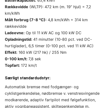
Batterikapacitet:
65,4 kWh
Rækkevidde
(WLTP): 472 km (m. 19” hjul) = 7,2
km/kWh
Målt forbrug (7-8 °C):
4,8 km/kWh = 314 km
rækkevidde
Ladeevne:
Op til 11 kW AC og 100 kW DC
Opladningstid:
41 minutter (10-80 pct. ved DC-
hurtiglader), 6,5 timer (0-100 pct. ved 11 kW AC)
Effekt:
160 kW (217 hk) / 255 Nm
0-100 km/t:
7,8 sek
Topfart:
172 km/t
Særligt standardudstyr:
Automatisk bremse med fodgænger- og
cyklistgenkendelse, nødbremse v. venstresvingende
modkørende, adaptiv fartpilot med følgefunktion,
aktiv vognbaneassistent, skiltegenkendelse m.