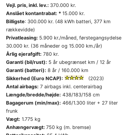
Vejl. pris, inkl. lev.:
370.000 kr.
Anslået kontantrabat: *
15.000 kr.
Billigste
: 300.000 kr. (48 kWh batteri, 377 km
rækkevidde)
Privatleasing:
5.900 kr./måned, førstegangsydelse
30.000 kr. (36 måneder og 15.000 km./år)
Årlig ejerafgift:
780 kr.
Garanti (bil/rust):
5 år ubegrænset km / 12 år
Garanti (batteri):
8 år / 160.000 km
Sikkerhed (Euro NCAP):
(2023)
Antal airbags:
7 airbags inkl. centerairbag
Længde/bredde/højde:
438/183/158 cm
Bagagerum (min/max):
466/1.300 liter + 27 liter
frunk
Vægt:
1.775 kg
Anhængervægt:
750 kg (m. bremse)