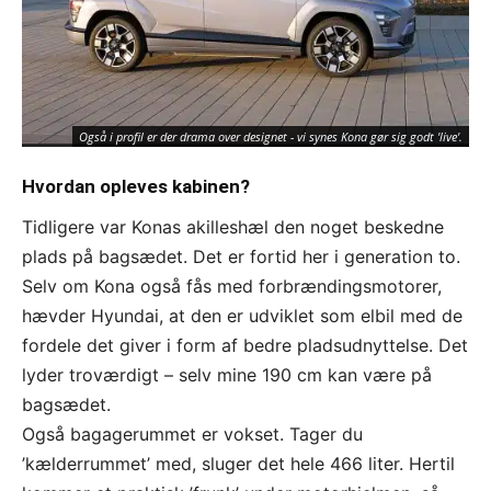
El
be
Også i profil er der drama over designet - vi synes Kona gør sig godt 'live'.
du 
Hvordan opleves kabinen?
Tidligere var Konas akilleshæl den noget beskedne
plads på bagsædet. Det er fortid her i generation to.
Selv om Kona også fås med forbrændingsmotorer,
hævder Hyundai, at den er udviklet som elbil med de
fordele det giver i form af bedre pladsudnyttelse. Det
lyder troværdigt – selv mine 190 cm kan være på
bagsædet.
Også bagagerummet er vokset. Tager du
’kælderrummet’ med, sluger det hele 466 liter. Hertil