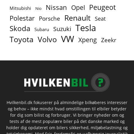
Peugeot
Nissan
Opel
Mitsubishi
Nio
Renault
Polestar
Porsche
Seat
Tesla
Skoda
Suzuki
Subaru
VW
Toyota
Volvo
Xpeng
Zeekr
Hvilkenbil.dk fokuserer på almindelige bilkøberes interesser
og behov – ikke mindst hvad omstillingen til elbiler betyder
for dig som bilist og forbruger. Vi bringer nyheder om og
tests af de mest populære biler på det danske marked og
holder dig opdateret om bilers sikkerhed, miljøbelastning og
totaløkonomi. Med fair, fordomsfri og uafhængig journalistik