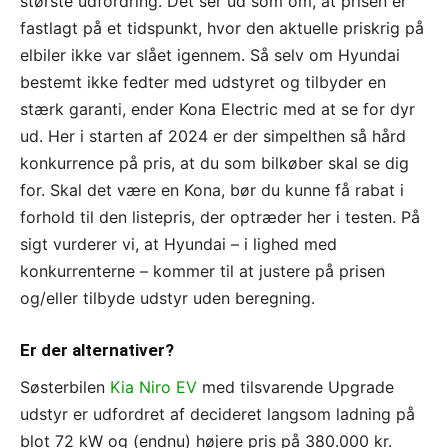
største udfordring. Det ser ud som om, at prisen er
fastlagt på et tidspunkt, hvor den aktuelle priskrig på
elbiler ikke var slået igennem. Så selv om Hyundai
bestemt ikke fedter med udstyret og tilbyder en
stærk garanti, ender Kona Electric med at se for dyr
ud. Her i starten af 2024 er der simpelthen så hård
konkurrence på pris, at du som bilkøber skal se dig
for. Skal det være en Kona, bør du kunne få rabat i
forhold til den listepris, der optræder her i testen. På
sigt vurderer vi, at Hyundai – i lighed med
konkurrenterne – kommer til at justere på prisen
og/eller tilbyde udstyr uden beregning.
Er der alternativer?
Søsterbilen
Kia Niro EV
med tilsvarende Upgrade
udstyr er udfordret af decideret langsom ladning på
blot 72 kW og (endnu) højere pris på 380.000 kr.