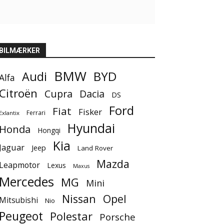
BILMÆRKER
BMW
BYD
Audi
Alfa
Citroën
Cupra
Dacia
DS
Ford
Fiat
Fisker
Ferrari
Exlantix
Hyundai
Honda
Hongqi
Kia
Jaguar
Jeep
Land Rover
Mazda
Leapmotor
Lexus
Maxus
Mercedes
MG
Mini
Nissan
Opel
Mitsubishi
Nio
Peugeot
Polestar
Porsche