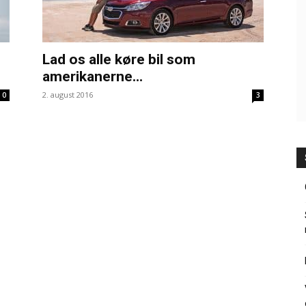
Lad os alle køre bil som
amerikanerne...
2. august 2016
0
3