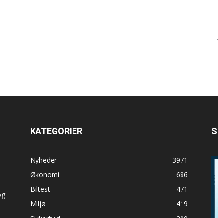
KATEGORIER
S
Nyheder
3971
s
Økonomi
686
Biltest
471
og
Miljø
419