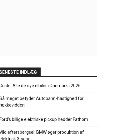
SENESTE INDLÆG
Guide: Alle de nye elbiler i Danmark i 2026
Så meget betyder Autobahn-hastighed for
rækkevidden
Ford’s billige elektriske pickup hedder Fathom
Vild efterspørgsel: BMW øger produktion af
elektrisk 3-serie