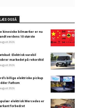
LÆS OGSÅ
e kinesiske bilmærker er nu
andt verdens 10 største
 august 2026
etskud: Elektrisk varebil
obrer markedet på rekordtid
 august 2026
rd’s billige elektriske pickup
edder Fathom
 august 2026
pulær elektrisk Mercedes er
rkant forbedret