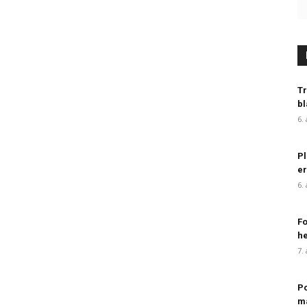
Tr
bl
6.
Pl
er
6.
Fo
h
7.
Po
ma