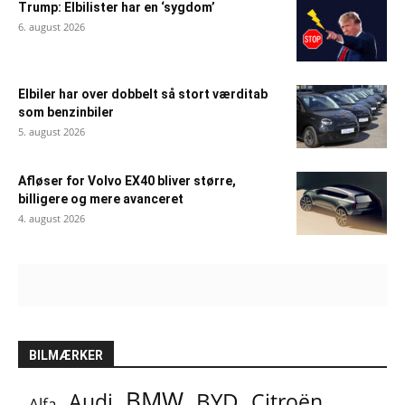
Trump: Elbilister har en ‘sygdom’
6. august 2026
Elbiler har over dobbelt så stort værditab
som benzinbiler
5. august 2026
Afløser for Volvo EX40 bliver større,
billigere og mere avanceret
4. august 2026
BILMÆRKER
BMW
BYD
Audi
Citroën
Alfa