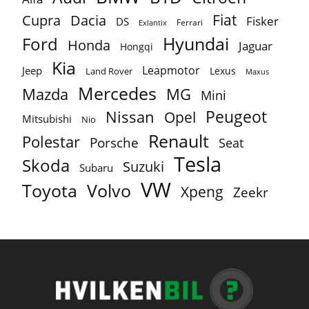
Fiat
Cupra
Dacia
Fisker
DS
Ferrari
Exlantix
Ford
Hyundai
Honda
Jaguar
Hongqi
Kia
Leapmotor
Jeep
Lexus
Land Rover
Maxus
Mercedes
MG
Mazda
Mini
Peugeot
Nissan
Opel
Mitsubishi
Nio
Renault
Polestar
Porsche
Seat
Tesla
Skoda
Suzuki
Subaru
VW
Toyota
Volvo
Xpeng
Zeekr