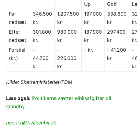
Up
Golf
Le
Før
346.500
1.207.500
187.000
338.600
3
nedsæt.
kr.
kr.
kr.
kr.
kr
Efter
301.800
980.900
187.900
297.400
2
nedsæt.
kr.
kr.
kr.
kr.
kr
Forskel
-
-
- kr.
- 41.200
-
(kr.)
44.700
226.600
kr.
4
kr.
kr.
kr
Kilde: Skatteministeriet/FDM
Læs også:
Politikerne sætter elbilsafgifter på
standby
henrikh@hvilkenbil.dk