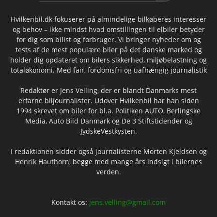
Hvilkenbil.dk fokuserer på almindelige bilkøberes interesser
og behov – ikke mindst hvad omstillingen til elbiler betyder
for dig som bilist og forbruger. Vi bringer nyheder om og
tests af de mest populære biler på det danske marked og
holder dig opdateret om bilers sikkerhed, miljøbelastning og
totaløkonomi. Med fair, fordomsfri og uafhængig journalistik
Redaktør er Jens Velling, der er blandt Danmarks mest
erfarne biljournalister. Udover Hvilkenbil har han siden
1994 skrevet om biler for bl.a. Politiken AUTO, Berlingske
Media, Auto Bild Danmark og De 3 Stiftstidender og
JydskeVestkysten.
I redaktionen sidder også journalisterne Morten Kjeldsen og
Henrik Hauthorn, begge med mange års indsigt i bilernes
verden.
Kontakt os:
jens.velling@gmail.com