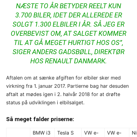
NÆSTE TO ÅR BETYDER REELT KUN
3.700 BILER, IDET DER ALLEREDE ER
SOLGT 1.300 ELBILER I ÅR. SÅ JEG ER
OVERBEVIST OM, AT SALGET KOMMER
TIL AT GÅ MEGET HURTIGT HOS OS”,
SIGER ANDERS GADSBØLL, DIREKTØR
HOS RENAULT DANMARK.
Aftalen om at sænke afgiften for elbiler sker med
virkning fra 1. januar 2017. Partierne bag har desuden
aftalt at mødes igen i 2. halvår 2018 for at drøfte
status på udviklingen i elbilsalget.
Så meget falder priserne:
BMW i3
Tesla S
VW e-
VW e-
Ni