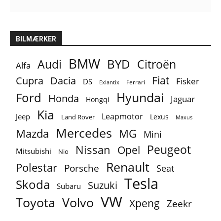
BILMÆRKER
BMW
BYD
Audi
Citroën
Alfa
Fiat
Cupra
Dacia
Fisker
DS
Ferrari
Exlantix
Ford
Hyundai
Honda
Jaguar
Hongqi
Kia
Leapmotor
Jeep
Lexus
Land Rover
Maxus
Mercedes
MG
Mazda
Mini
Peugeot
Nissan
Opel
Mitsubishi
Nio
Renault
Polestar
Porsche
Seat
Tesla
Skoda
Suzuki
Subaru
VW
Toyota
Volvo
Xpeng
Zeekr