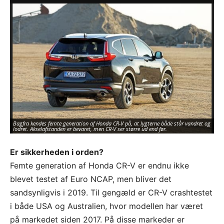
Fø
Bagfra kendes femte generation af Honda CR-V på, at lygterne både står vandret og
sta
lodret. Akselafstanden er bevaret, men CR-V ser større ud end før.
by
Er sikkerheden i orden?
Femte generation af Honda CR-V er endnu ikke
blevet testet af Euro NCAP, men bliver det
sandsynligvis i 2019. Til gengæld er CR-V crashtestet
i både USA og Australien, hvor modellen har været
på markedet siden 2017. På disse markeder er