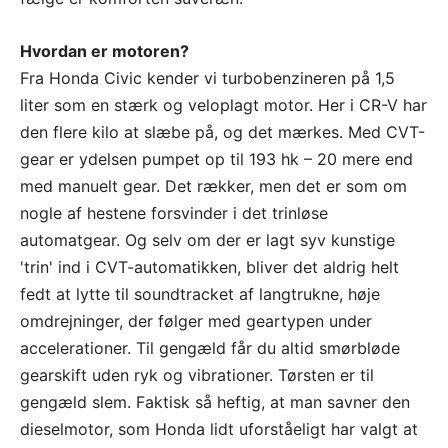
Hvordan er motoren?
Fra Honda Civic kender vi turbobenzineren på 1,5
liter som en stærk og veloplagt motor. Her i CR-V har
den flere kilo at slæbe på, og det mærkes. Med CVT-
gear er ydelsen pumpet op til 193 hk – 20 mere end
med manuelt gear. Det rækker, men det er som om
nogle af hestene forsvinder i det trinløse
automatgear. Og selv om der er lagt syv kunstige
'trin' ind i CVT-automatikken, bliver det aldrig helt
fedt at lytte til soundtracket af langtrukne, høje
omdrejninger, der følger med geartypen under
accelerationer. Til gengæld får du altid smørbløde
gearskift uden ryk og vibrationer. Tørsten er til
gengæld slem. Faktisk så heftig, at man savner den
dieselmotor, som Honda lidt uforståeligt har valgt at