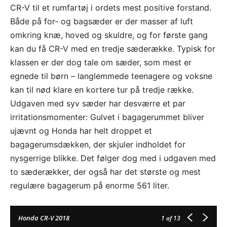
CR-V til et rumfartøj i ordets mest positive forstand.
Både på for- og bagsæder er der masser af luft
omkring knæ, hoved og skuldre, og for første gang
kan du få CR-V med en tredje sæderække. Typisk for
klassen er der dog tale om sæder, som mest er
egnede til børn – langlemmede teenagere og voksne
kan til nød klare en kortere tur på tredje række.
Udgaven med syv sæder har desværre et par
irritationsmomenter: Gulvet i bagagerummet bliver
ujævnt og Honda har helt droppet et
bagagerumsdækken, der skjuler indholdet for
nysgerrige blikke. Det følger dog med i udgaven med
to sæderækker, der også har det største og mest
regulære bagagerum på enorme 561 liter.
Honda CR-V 2018
1
af 13