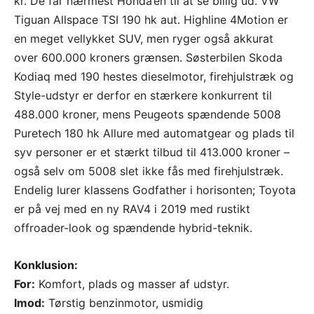
kr. De får nærmest Honda’en til at se billig ud. VW
Tiguan Allspace TSI 190 hk aut. Highline 4Motion er
en meget vellykket SUV, men ryger også akkurat
over 600.000 kroners grænsen. Søsterbilen Skoda
Kodiaq med 190 hestes dieselmotor, firehjulstræk og
Style-udstyr er derfor en stærkere konkurrent til
488.000 kroner, mens Peugeots spændende 5008
Puretech 180 hk Allure med automatgear og plads til
syv personer er et stærkt tilbud til 413.000 kroner –
også selv om 5008 slet ikke fås med firehjulstræk.
Endelig lurer klassens Godfather i horisonten; Toyota
er på vej med en ny RAV4 i 2019 med rustikt
offroader-look og spændende hybrid-teknik.
Konklusion:
For:
Komfort, plads og masser af udstyr.
Imod:
Tørstig benzinmotor, usmidig