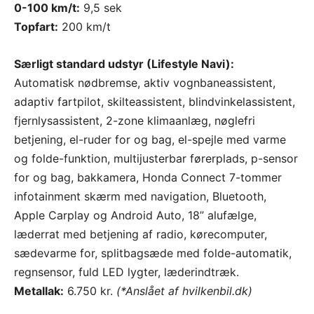
0-100 km/t:
9,5 sek
Topfart:
200 km/t
Særligt standard udstyr (Lifestyle Navi):
Automatisk nødbremse, aktiv vognbaneassistent,
adaptiv fartpilot, skilteassistent, blindvinkelassistent,
fjernlysassistent, 2-zone klimaanlæg, nøglefri
betjening, el-ruder for og bag, el-spejle med varme
og folde-funktion, multijusterbar førerplads, p-sensor
for og bag, bakkamera, Honda Connect 7-tommer
infotainment skærm med navigation, Bluetooth,
Apple Carplay og Android Auto, 18” alufælge,
læderrat med betjening af radio, kørecomputer,
sædevarme for, splitbagsæde med folde-automatik,
regnsensor, fuld LED lygter, læderindtræk.
Metallak:
6.750 kr.
(*Anslået af hvilkenbil.dk)