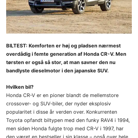
BILTEST: Komforten er høj og pladsen nærmest
overdådig i femte generation af Honda CR-V. Men
tørsten er også så stor, at man savner den nu
bandlyste dieselmotor i den japanske SUV.
Hvilken bil?
Honda CR-V er en pioner blandt de mellemstore
crossover- og SUV-biler, der nyder eksplosiv
popularitet i disse år verden over. Konkurrenten
Toyota opfandt biltypen med den funky RAV4 i 1994,
men siden Honda fulgte trop med CR-V i 1997, har
den været en bestseller i sin klasse – også over hele