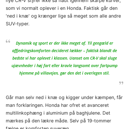
nye CR-V styrer ikke så fladt igennem skarpe kurver,
som vi normalt oplever i en Honda. Faktisk går den
'ned i knæ' og krænger lige så meget som alle andre
SUV-typer.
Dynamik og sport er der ikke meget af. Til gengæld er
affjedringskomforten decideret lækker – faktisk blandt de
bedste vi har oplevet i klassen. Uanset om CR-V skal sluge
ujævnheder i høj fart eller kravle langsomt over fartpump
hjemme på villavejen, gør den det i overlegen stil.
Går man selv ned i knæ og kigger under kæmpen, får
man forklaringen. Honda har ofret et avanceret
multilinkophæng i aluminium på baghjulene. Det
mærkes på den lækre måde. Selv på 19-tommer
fælge er komforten suveræn.