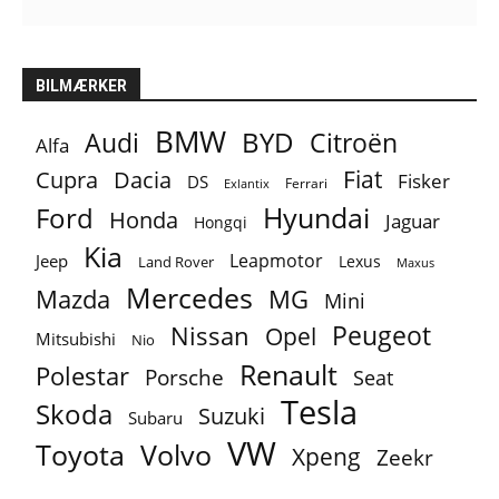
BILMÆRKER
BMW
BYD
Audi
Citroën
Alfa
Fiat
Cupra
Dacia
Fisker
DS
Ferrari
Exlantix
Ford
Hyundai
Honda
Jaguar
Hongqi
Kia
Leapmotor
Jeep
Lexus
Land Rover
Maxus
Mercedes
MG
Mazda
Mini
Peugeot
Nissan
Opel
Mitsubishi
Nio
Renault
Polestar
Porsche
Seat
Tesla
Skoda
Suzuki
Subaru
VW
Toyota
Volvo
Xpeng
Zeekr