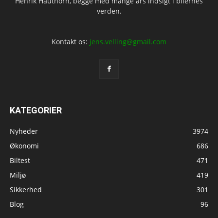
Henrik Hauthorn, begge med mange års indsigt i bilernes
verden.
Kontakt os:
jens.velling@gmail.com
KATEGORIER
Nyheder
3974
Økonomi
686
Biltest
471
Miljø
419
Sikkerhed
301
Blog
96