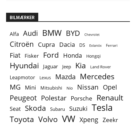
BILMÆRKER
BMW
BYD
Audi
Alfa
Chevrolet
Citroën
Cupra
Dacia
DS
Ferrari
Exlantix
Ford
Fiat
Honda
Fisker
Hongqi
Hyundai
Kia
Jaguar
Jeep
Land Rover
Mercedes
Mazda
Leapmotor
Lexus
MG
Nissan
Opel
Mini
Mitsubishi
Nio
Renault
Peugeot
Polestar
Porsche
Tesla
Skoda
Suzuki
Seat
Subaru
VW
Toyota
Volvo
Xpeng
Zeekr