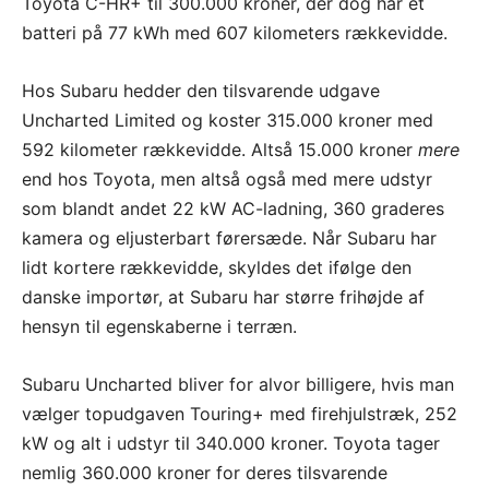
Toyota C-HR+ til 300.000 kroner, der dog har et
batteri på 77 kWh med 607 kilometers rækkevidde.
Hos Subaru hedder den tilsvarende udgave
Uncharted Limited og koster 315.000 kroner med
592 kilometer rækkevidde. Altså 15.000 kroner
mere
end hos Toyota, men altså også med mere udstyr
som blandt andet 22 kW AC-ladning, 360 graderes
kamera og eljusterbart førersæde. Når Subaru har
lidt kortere rækkevidde, skyldes det ifølge den
danske importør, at Subaru har større frihøjde af
hensyn til egenskaberne i terræn.
Subaru Uncharted bliver for alvor billigere, hvis man
vælger topudgaven Touring+ med firehjulstræk, 252
kW og alt i udstyr til 340.000 kroner. Toyota tager
nemlig 360.000 kroner for deres tilsvarende