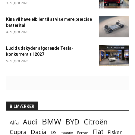
3. august 2026
Kina vil have elbiler til at vise mere præcise
batterital
4. august 2026
Lucid udskyder afgørende Tesla-
konkurrent til 2027
5. august 2026
BILMÆRKER
BMW
BYD
Audi
Citroën
Alfa
Fiat
Cupra
Dacia
Fisker
DS
Ferrari
Exlantix