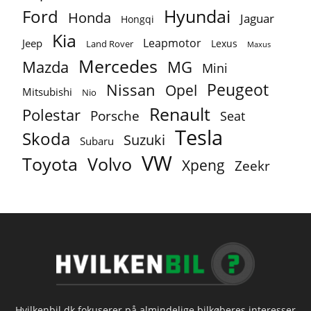
Ford
Hyundai
Honda
Jaguar
Hongqi
Kia
Leapmotor
Jeep
Lexus
Land Rover
Maxus
Mercedes
MG
Mazda
Mini
Peugeot
Nissan
Opel
Mitsubishi
Nio
Renault
Polestar
Porsche
Seat
Tesla
Skoda
Suzuki
Subaru
VW
Toyota
Volvo
Xpeng
Zeekr
Hvilkenbil.dk fokuserer på almindelige bilkøberes interesser