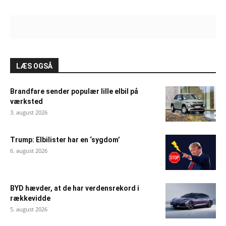
LÆS OGSÅ
Brandfare sender populær lille elbil på
værksted
3. august 2026
Trump: Elbilister har en ‘sygdom’
6. august 2026
BYD hævder, at de har verdensrekord i
rækkevidde
5. august 2026