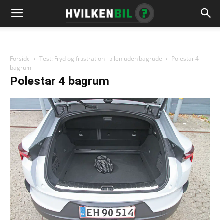
Forside
Test: Fryd og frustration i bilen uden bagrude
Polestar 4
bagrum
Polestar 4 bagrum