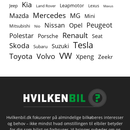
Kia
Leapmotor
Jeep
Lexus
Land Rover
Maxus
Mercedes
MG
Mazda
Mini
Peugeot
Nissan
Opel
Mitsubishi
Nio
Renault
Polestar
Porsche
Seat
Tesla
Skoda
Suzuki
Subaru
VW
Toyota
Volvo
Xpeng
Zeekr
Hvilkenbil.dk fokuserer på almindelige bilkøberes interesser
og behov – ikke mindst hvad omstillingen til elbiler betyder
for dig som bilist og forbruger. Vi bringer nyheder om og