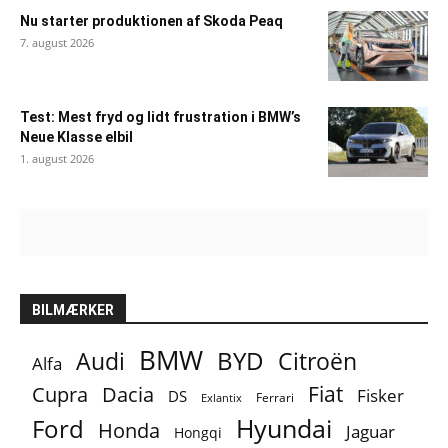
Nu starter produktionen af Skoda Peaq
7. august 2026
Test: Mest fryd og lidt frustration i BMW’s
Neue Klasse elbil
1. august 2026
BILMÆRKER
BMW
BYD
Audi
Citroën
Alfa
Fiat
Cupra
Dacia
Fisker
DS
Ferrari
Exlantix
Ford
Hyundai
Honda
Jaguar
Hongqi