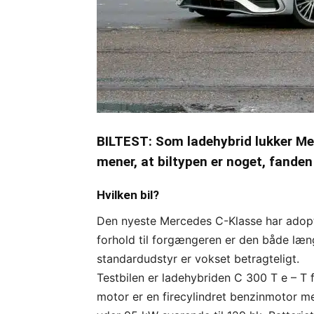
BILTEST: Som ladehybrid lukker M
mener, at biltypen er noget, fanden
Hvilken bil?
Den nyeste Mercedes C-Klasse har adopter
forhold til forgængeren er den både læ
standardudstyr er vokset betragteligt.
Testbilen er ladehybriden C 300 T e – T f
motor er en firecylindret benzinmotor me