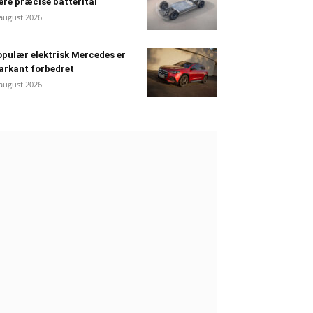
re præcise batterital
 august 2026
pulær elektrisk Mercedes er
arkant forbedret
 august 2026