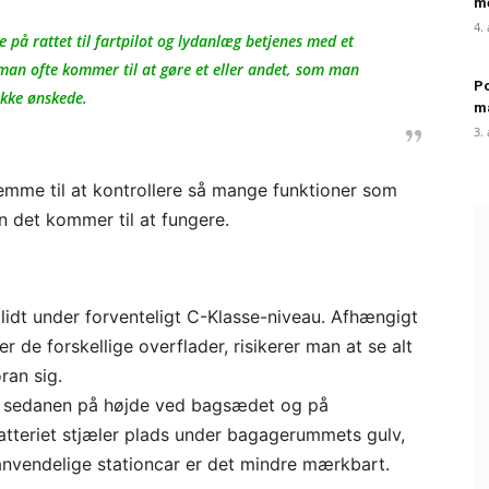
me
4.
på rattet til fartpilot og lydanlæg betjenes med et
a man ofte kommer til at gøre et eller andet, som man
Po
ikke ønskede.
m
3.
temme til at kontrollere så mange funktioner som
n det kommer til at fungere.
 lidt under forventeligt C-Klasse-niveau. Afhængigt
er de forskellige overflader, risikerer man at se alt
ran sig.
 til sedanen på højde ved bagsædet og på
teriet stjæler plads under bagagerummets gulv,
e anvendelige stationcar er det mindre mærkbart.