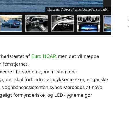
Mercedes C-Klasse i praktisk stationcar-habit.
rhedstestet af
Euro NCAP
, men det vil næppe
r femstjernet.
nerne i forsæderne, men listen over
, der skal forhindre, at ulykkerne sker, er ganske
nt, vognbaneassistenten synes Mercedes at have
rigeligt formynderiske, og LED-lygterne gør