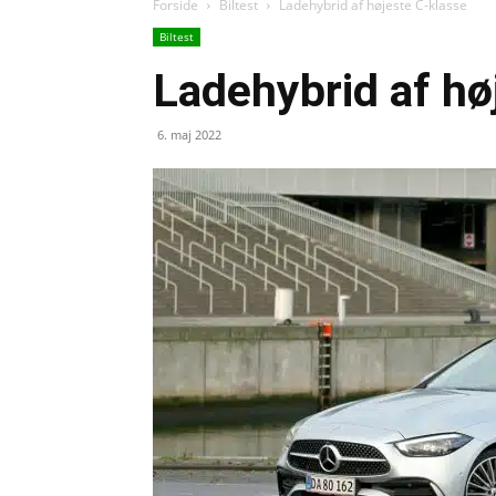
Forside
Biltest
Ladehybrid af højeste C-klasse
Biltest
Ladehybrid af hø
6. maj 2022