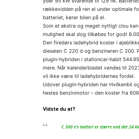
yder 95 kW svarende til 129 hk. Batteri
rækkevidden på ren el under optimale fo
batteriet, kører bilen på el.
Som et ekstra og meget nyttigt clou kan
mulighed skal dog tilkøbes for godt 8.00
Den firedørs ladehybrid koster i øjeblikk
dieselen C 220 d og benzineren C 200. P
plugin-hybriden i stationcar-habit 544.9
mere. Når kalenderbladet vendes til 2023,
vil ikke være til ladehybridernes fordel.
Udover plugin-hybriden har Hvilkenbil og
hestes benzinmotor – den koster fra 606
Vidste du at?
C 300 e’s batteri er større end det 24 k