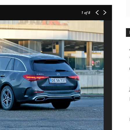
1
af 8