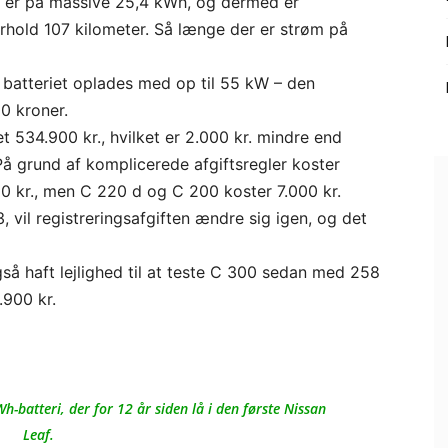
et er på massive 25,4 kWh, og dermed er
rhold 107 kilometer. Så længe der er strøm på
 batteriet oplades med op til 55 kW – den
0 kroner.
et 534.900 kr., hvilket er 2.000 kr. mindre end
å grund af komplicerede afgiftsregler koster
50 kr., men C 220 d og C 200 koster 7.000 kr.
 vil registreringsafgiften ændre sig igen, og det
så haft lejlighed til at teste C 300 sedan med 258
.900 kr.
Wh-batteri, der for 12 år siden lå i den første Nissan
Leaf.