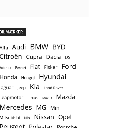
BILMÆRKER
BMW
BYD
Audi
Alfa
Citroën
Cupra
Dacia
DS
Ford
Fiat
Fisker
Ferrari
Exlantix
Hyundai
Honda
Hongqi
Kia
Jaguar
Jeep
Land Rover
Mazda
Leapmotor
Lexus
Maxus
Mercedes
MG
Mini
Nissan
Opel
Mitsubishi
Nio
Peugeot
Polestar
Porsche