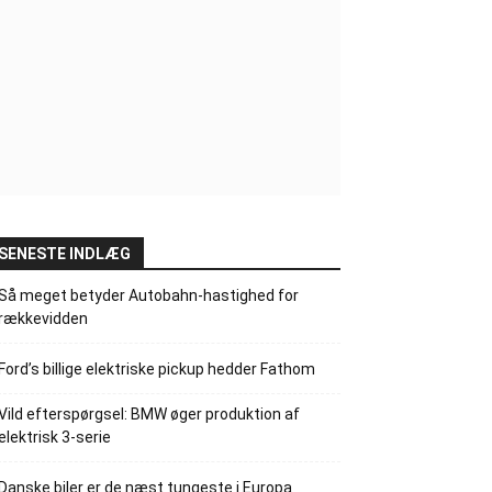
SENESTE INDLÆG
Så meget betyder Autobahn-hastighed for
rækkevidden
Ford’s billige elektriske pickup hedder Fathom
Vild efterspørgsel: BMW øger produktion af
elektrisk 3-serie
Danske biler er de næst tungeste i Europa