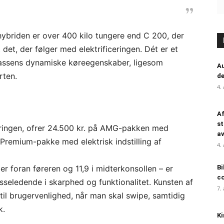
ehybriden er over 400 kilo tungere end C 200, der
 det, der følger med elektrificeringen. Dét er et
Klassens dynamiske køreegenskaber, ligesom
Au
rten.
de
4.
Af
st
ingen, ofrer 24.500 kr. på AMG-pakken med
a
 Premium-pakke med elektrisk indstilling af
4.
r foran føreren og 11,9 i midterkonsollen – er
Bi
c
asseledende i skarphed og funktionalitet. Kunsten af
7.
 til brugervenlighed, når man skal swipe, samtidig
k.
Ki