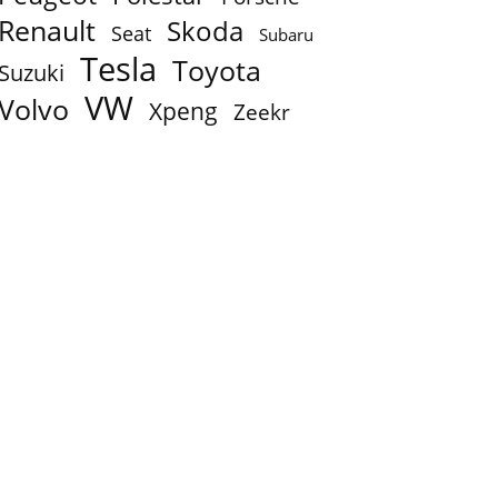
Renault
Skoda
Seat
Subaru
To store digitale skærme præger førerpladsen. De mange forskellige
Tesla
Toyota
Suzuki
VW
Volvo
Xpeng
Zeekr