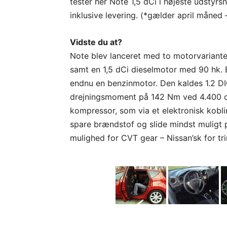
tester her Note 1,5 dCi i højeste udstyrs
inklusive levering. (*gælder april måned –
Vidste du at?
Note blev lanceret med to motorvarianter
samt en 1,5 dCi dieselmotor med 90 hk.
endnu en benzinmotor. Den kaldes 1.2 DI
drejningsmoment på 142 Nm ved 4.400 o
kompressor, som via et elektronisk kobl
spare brændstof og slide mindst muligt
mulighed for CVT gear – Nissan’sk for tr