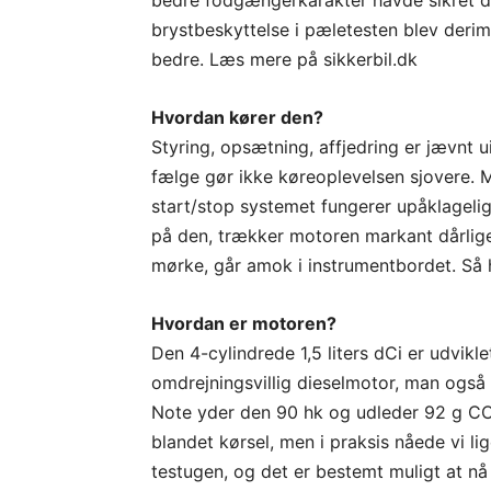
bedre fodgængerkarakter havde sikret de
brystbeskyttelse i pæletesten blev derim
bedre. Læs mere på sikkerbil.dk
Hvordan kører den?
Styring, opsætning, affjedring er jævnt u
fælge gør ikke køreoplevelsen sjovere. M
start/stop systemet fungerer upåklageli
på den, trækker motoren markant dårligere
mørke, går amok i instrumentbordet. Så he
Hvordan er motoren?
Den 4-cylindrede 1,5 liters dCi er udvikle
omdrejningsvillig dieselmotor, man også
Note yder den 90 hk og udleder 92 g CO
blandet kørsel, men i praksis nåede vi li
testugen, og det er bestemt muligt at nå