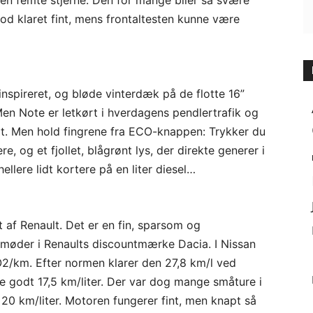
n femte stjerne. Den for mange biler så svære
od klaret fint, mens frontaltesten kunne være
inspireret, og bløde vinterdæk på de flotte 16”
en Note er letkørt i hverdagens pendlertrafik og
gt. Men hold fingrene fra ECO-knappen: Trykker du
, og et fjollet, blågrønt lys, der direkte generer i
llere lidt kortere på en liter diesel…
t af Renault. Det er en fin, sparsom og
 møder i Renaults discountmærke Dacia. I Nissan
2/km. Efter normen klarer den 27,8 km/l ved
ge godt 17,5 km/liter. Der var dog mange småture i
 20 km/liter. Motoren fungerer fint, men knapt så