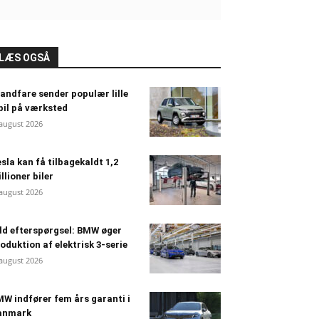
LÆS OGSÅ
andfare sender populær lille
bil på værksted
 august 2026
sla kan få tilbagekaldt 1,2
llioner biler
 august 2026
ld efterspørgsel: BMW øger
oduktion af elektrisk 3-serie
 august 2026
W indfører fem års garanti i
anmark