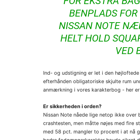
FOR EKSTRA BA
BENPLADS FOR
NISSAN NOTE NÆR
HELT HOLD SQUA
VED 
Ind- og udstigning er let i den højlofte
efterhånden obligatoriske skjulte rum und
anmærkning i vores karakterbog - her er 
Er sikkerheden i orden?
Nissan Note nåede lige netop ikke over 
crashtesten, men måtte nøjes med fire s
med 58 pct. mangler to procent i at nå