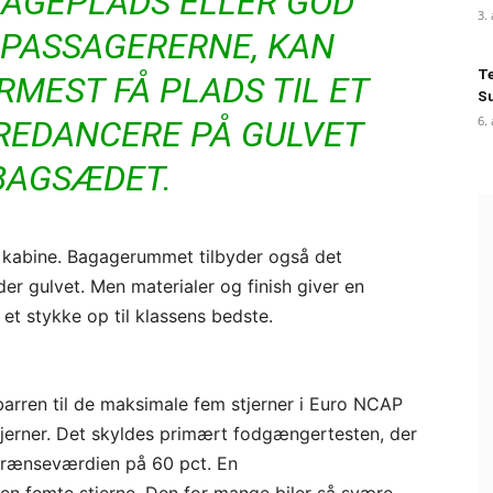
GAGEPLADS ELLER GOD
3.
 PASSAGERERNE, KAN
Te
MEST FÅ PLADS TIL ET
Su
6.
REDANCERE PÅ GULVET
BAGSÆDET.
de kabine. Bagagerummet tilbyder også det
er gulvet. Men materialer og finish giver en
et stykke op til klassens bedste.
barren til de maksimale fem stjerner i Euro NCAP
tjerner. Det skyldes primært fodgængertesten, der
 grænseværdien på 60 pct. En