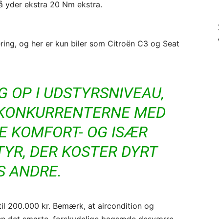
å yder ekstra 20 Nm ekstra.
ering, og her er kun biler som Citroën C3 og Seat
 OP I UDSTYRSNIVEAU,
 KONKURRENTERNE MED
E KOMFORT- OG ISÆR
YR, DER KOSTER DYRT
S ANDRE.
til 200.000 kr. Bemærk, at aircondition og