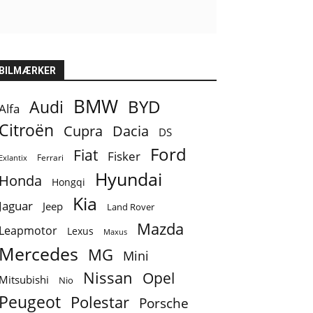
BILMÆRKER
BMW
BYD
Audi
Alfa
Citroën
Cupra
Dacia
DS
Ford
Fiat
Fisker
Ferrari
Exlantix
Hyundai
Honda
Hongqi
Kia
Jaguar
Jeep
Land Rover
Mazda
Leapmotor
Lexus
Maxus
Mercedes
MG
Mini
Nissan
Opel
Mitsubishi
Nio
Peugeot
Polestar
Porsche