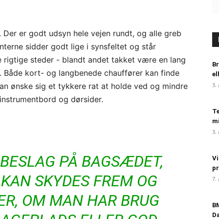
 Der er godt udsyn hele vejen rundt, og alle greb
nterne sidder godt lige i synsfeltet og står
 rigtige steder - blandt andet takket være en lang
Br
e. Både kort- og langbenede chauffører kan finde
el
an ønske sig et tykkere rat at holde ved og mindre
3.
instrumentbord og dørsider.
Te
mi
3.
 BESLAG PÅ BAGSÆDET,
Vi
pr
T KAN SKYDES FREM OG
7.
TER, OM MAN HAR BRUG
BM
D