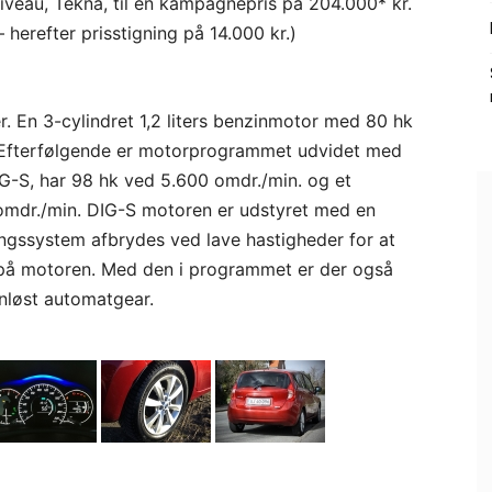
niveau, Tekna, til en kampagnepris på 204.000* kr.
 herefter prisstigning på 14.000 kr.)
. En 3-cylindret 1,2 liters benzinmotor med 80 hk
 Efterfølgende er motorprogrammet udvidet med
G-S, har 98 hk ved 5.600 omdr./min. og et
mdr./min. DIG-S motoren er udstyret med en
ingssystem afbrydes ved lave hastigheder for at
 på motoren. Med den i programmet er der også
inløst automatgear.