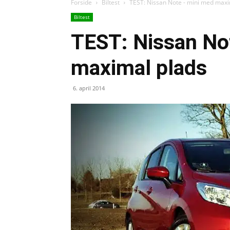
Forside
Biltest
TEST: Nissan Note - mini med maxi
Biltest
TEST: Nissan No
maximal plads
6. april 2014